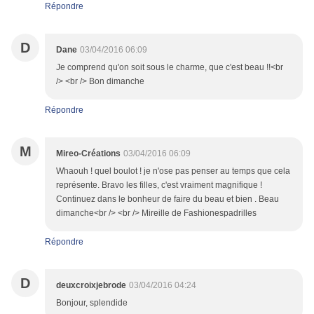
Répondre
D
Dane
03/04/2016 06:09
Je comprend qu'on soit sous le charme, que c'est beau !!<br
/> <br /> Bon dimanche
Répondre
M
Mireo-Créations
03/04/2016 06:09
Whaouh ! quel boulot ! je n'ose pas penser au temps que cela
représente. Bravo les filles, c'est vraiment magnifique !
Continuez dans le bonheur de faire du beau et bien . Beau
dimanche<br /> <br /> Mireille de Fashionespadrilles
Répondre
D
deuxcroixjebrode
03/04/2016 04:24
Bonjour, splendide