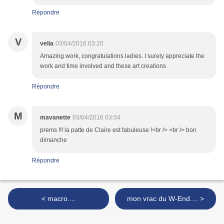
Répondre
V
velia
03/04/2016 03:20
Amazing work, congratulations ladies. I surely appreciate the
work and time involved and these art creations
Répondre
M
mavanette
03/04/2016 03:04
prems !!! la patte de Claire est fabuleuse !<br /> <br /> bon
dimanche
Répondre
< macro....
mon vrac du W-End.... >