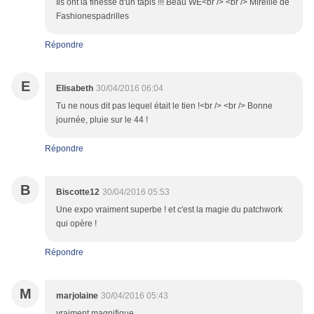
Ils ont la finesse d'un tapis !!! Beau WE<br /> <br /> Mireille de
Fashionespadrilles
Répondre
E
Elisabeth
30/04/2016 06:04
Tu ne nous dit pas lequel était le tien !<br /> <br /> Bonne
journée, pluie sur le 44 !
Répondre
B
Biscotte12
30/04/2016 05:53
Une expo vraiment superbe ! et c'est la magie du patchwork
qui opère !
Répondre
M
marjolaine
30/04/2016 05:43
vraiment magnifique