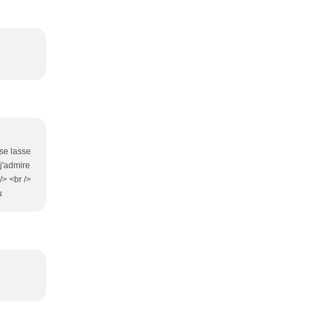
 se lasse
 j'admire
/> <br />
u