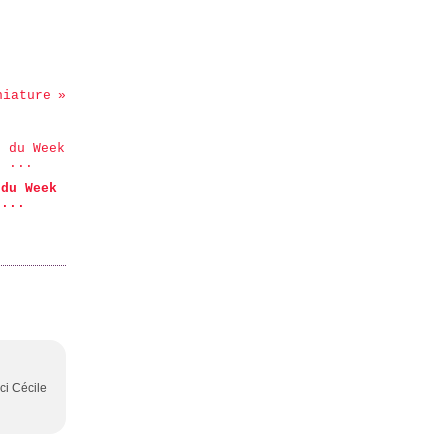
niature
 du Week
 ...
rci Cécile