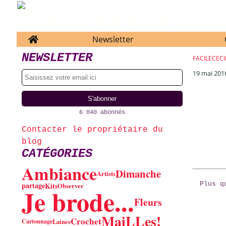
Home
Newsletter
NEWSLETTER
FACILECECI
19 mai 201
6 040 abonnés
Contacter le propriétaire du
blog
CATÉGORIES
Ambiance
Dimanche
Artists
partage
Plus q
Kits
Observer
Je brode...
Fleurs
MaiLLes!
Crochet
Cartonnage
Laines