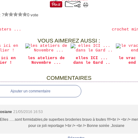
z ?
0 vote
sters ...
crochet mi
VOUS AIMEREZ AUSSI :
 ici en
les ateliers de
elles ICI ...
le vrac
ier !
Novembre ...
dans le Gard ..
end
COMMENTAIRES
Ajouter un commentaire
josiane
21/05/2016 16:53
Elles ......sont formidables,de superbes broderies bravo à toutes !!!!<br /> <br /> me
pour ce joli reportage !<br /> <br /> Bonne soirée .Josiane