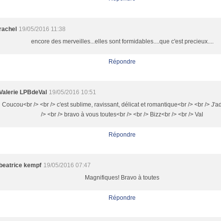
rachel
19/05/2016 11:38
encore des merveilles...elles sont formidables....que c'est precieux....
Répondre
Valerie LPBdeVal
19/05/2016 10:51
Coucou<br /> <br /> c'est sublime, ravissant, délicat et romantique<br /> <br /> J'a
/> <br /> bravo à vous toutes<br /> <br /> Bizz<br /> <br /> Val
Répondre
beatrice kempf
19/05/2016 07:47
Magnifiques! Bravo à toutes
Répondre