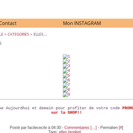
Contact
Mon INSTAGRAM
LE
>
CATEGORIES
>
ELLES....
6
ELLES....
ue Aujourdhui et demain pour profiter de votre code
PROM
sur la SHOP!!
Posté par facilececile à 04:30 -
Commentaires [
…
]
- Permalien [
#
]
Tags:
elles brodent...