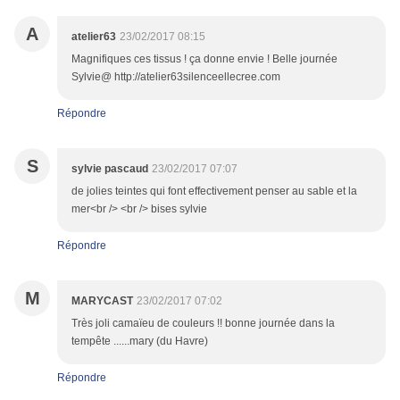
A
atelier63
23/02/2017 08:15
Magnifiques ces tissus ! ça donne envie ! Belle journée
Sylvie@ http://atelier63silenceellecree.com
Répondre
S
sylvie pascaud
23/02/2017 07:07
de jolies teintes qui font effectivement penser au sable et la
mer<br /> <br /> bises sylvie
Répondre
M
MARYCAST
23/02/2017 07:02
Très joli camaïeu de couleurs !! bonne journée dans la
tempête ......mary (du Havre)
Répondre