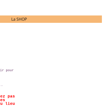
La SHOP
ir pour
..
vez pas
les
eu lieu