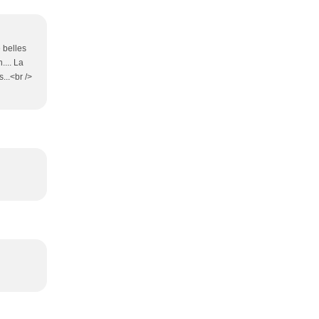
e belles
.... La
...<br />