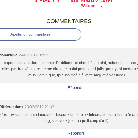
la tête !!!
ses cadeaux Faits
MAison ..
COMMENTAIRES
Ajouter un commentaire
dominique
24/03/2017 09:29
super et très moderne comme d'habitude , ai cherché le point, notamment dans
folies pas trouvé , merci de me dire quel point pour ces si jolis grannys si modern
vous Dominique, tjs aussi fidèle à votre blog et à vos livres
Répondre
frifricreations
23/03/2017 21:33
c'est ravissant comme toujours !! ,bisous,<br /> <br /> frifricreations ou fscrap (mo
blog, si tu veux jeter un petit coup d'œil) !
Répondre