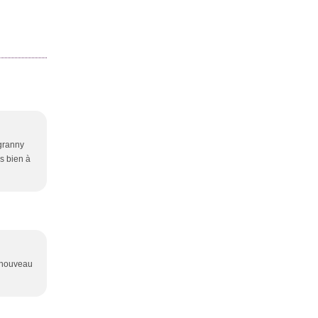
 granny
es bien à
n nouveau