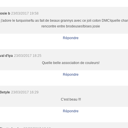
josie b
23/03/2017 19:58
j'adore le turquoise!tu as fait de beaux grannys avec ce joli coton DMC!quelle cha
rencontre entre brodeuses!bises josie
Répondre
val d'iya
23/03/2017 18:25
Quelle belle association de couleurs!
Répondre
Betyle
23/03/2017 16:29
C'est beau !!!
Répondre