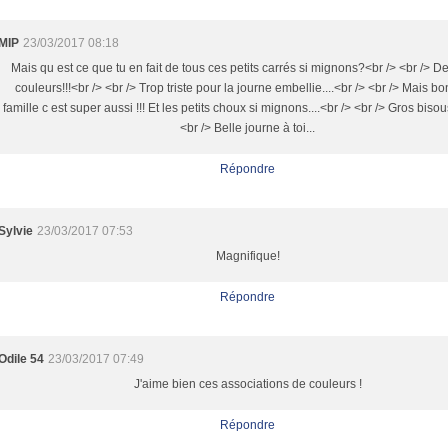
MIP
23/03/2017 08:18
Mais qu est ce que tu en fait de tous ces petits carrés si mignons?<br /> <br /> D
couleurs!!!<br /> <br /> Trop triste pour la journe embellie....<br /> <br /> Mais bon
famille c est super aussi !!! Et les petits choux si mignons....<br /> <br /> Gros bisous
<br /> Belle journe à toi...
Répondre
Sylvie
23/03/2017 07:53
Magnifique!
Répondre
Odile 54
23/03/2017 07:49
J'aime bien ces associations de couleurs !
Répondre