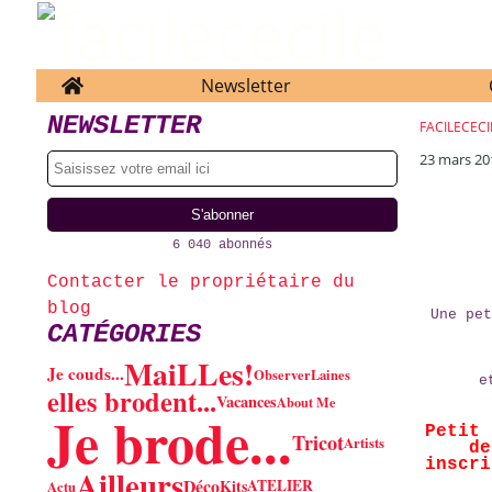
Home
Newsletter
NEWSLETTER
FACILECECI
23 mars 20
6 040 abonnés
Contacter le propriétaire du
blog
Une pet
CATÉGORIES
MaiLLes!
Je couds...
Observer
Laines
e
elles brodent...
Vacances
About Me
Je brode...
Petit
Tricot
Artists
de
inscri
Ailleurs
Déco
Kits
ATELIER
Actu