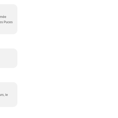
urnée
des Puces
rs, le