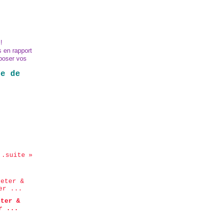
!
s en rapport
xposer vos
te de
..suite
eter &
r ...