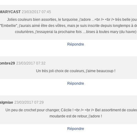
MARYCAST
23/03/2017 07:45
Jolies couleurs bien assorties, le turquoise, j'adore ...<br /> <br /> très belle jo
"Embellie", j'aurais aimé être des vôtres, mais je suis inscrite depuis longtemps à 
couturières, j'essayerai la prochaine fois ....bises à toutes mary (du havre)
Répondre
ombre29
23/03/2017 07:32
Un très joli choix de couleurs, j'aime beaucoup !
Répondre
algmiae
23/03/2017 07:29
Un peu de crochet pour changer, Cécile ! <br /> <br /> Bel assortiment de couleu
moutarde est de retour, j'adore !
Répondre