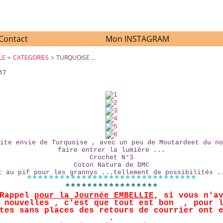
Contact
Mon INSTAGRAM
LE
>
CATEGORIES
>
TURQUOISE ...
17
TURQUOISE ...
ite envie de Turquoise , avec un peu de Moutardeet du no
faire entrer la lumière ...
Crochet N°3
Coton Natura de DMC
t au pif pour les grannys ...tellement de possibilités .
*******************************
*****************
 Rappel
pour la Journée EMBELLIE
, si vous n'a
 nouvelles , c'est que tout est bon , pour 
tes sans places des retours de courrier ont 
.