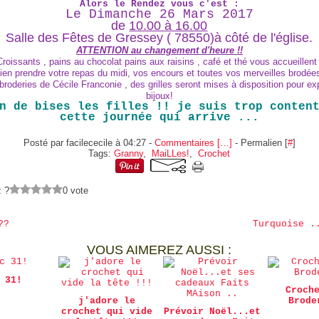
Alors le Rendez vous c'est :
Le Dimanche 26 Mars 2017
de
10.00 à 16.00
Salle des Fêtes de Gressey ( 78550)à côté de l'église.
ATTENTION au changement d'heure !!
Croissants , pains au chocolat pains aux raisins , café et thé vous accueillent 
en prendre votre repas du midi, vos encours et toutes vos merveilles brodée
broderies de Cécile Franconie , des grilles seront mises à disposition pour e
bijoux!
n de bises les filles !! je suis trop conten
cette journée qui arrive ...
Posté par facilececile à 04:27 -
Commentaires [
…
]
- Permalien [
#
]
Tags:
Granny
,
MaiLLes!
,
Crochet
z ?
0 vote
??
Turquoise .
VOUS AIMEREZ AUSSI :
 31!
Croch
j'adore le
Brode
crochet qui vide
Prévoir Noël...et