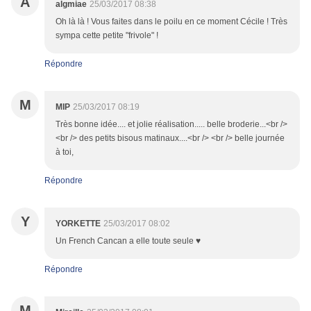
A
algmiae
25/03/2017 08:38
Oh là là ! Vous faites dans le poilu en ce moment Cécile ! Très
sympa cette petite "frivole" !
Répondre
M
MIP
25/03/2017 08:19
Très bonne idée.... et jolie réalisation..... belle broderie...<br />
<br /> des petits bisous matinaux....<br /> <br /> belle journée
à toi,
Répondre
Y
YORKETTE
25/03/2017 08:02
Un French Cancan a elle toute seule ♥
Répondre
M