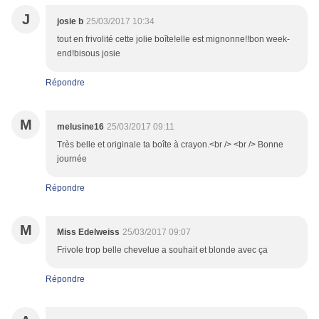
J
josie b
25/03/2017 10:34
tout en frivolité cette jolie boîte!elle est mignonne!!bon week-
end!bisous josie
Répondre
M
melusine16
25/03/2017 09:11
Très belle et originale ta boîte à crayon.<br /> <br /> Bonne
journée
Répondre
M
Miss Edelweiss
25/03/2017 09:07
Frivole trop belle chevelue a souhait et blonde avec ça
Répondre