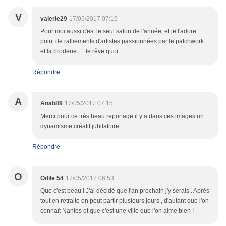
V
valerie29
17/05/2017 07:19
Pour moi aussi c'est le seul salon de l'année, et je l'adore...
point de ralliements d'artistes passionnées par le patchwork
et la broderie..... le rêve quoi....
Répondre
A
Anab89
17/05/2017 07:15
Merci pour ce trés beau reportage il y a dans ces images un
dynamisme créatif jubilatoire.
Répondre
O
Odile 54
17/05/2017 06:53
Que c'est beau ! J'ai décidé que l'an prochain j'y serais . Après
tout en retraite on peut partir plusieurs jours , d'autant que l'on
connaît Nantes et que c'est une ville que l'on aime bien !