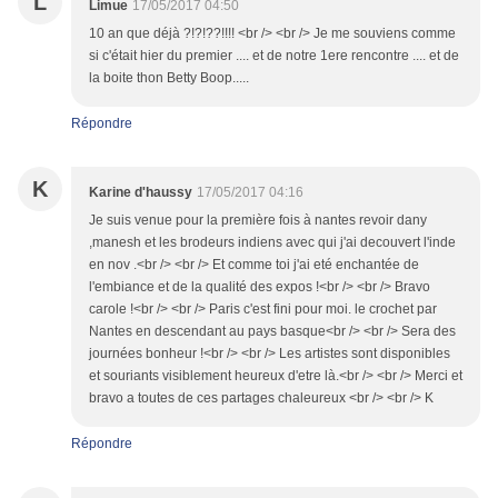
L
Limue
17/05/2017 04:50
10 an que déjà ?!?!??!!!! <br /> <br /> Je me souviens comme
si c'était hier du premier .... et de notre 1ere rencontre .... et de
la boite thon Betty Boop.....
Répondre
K
Karine d'haussy
17/05/2017 04:16
Je suis venue pour la première fois à nantes revoir dany
,manesh et les brodeurs indiens avec qui j'ai decouvert l'inde
en nov .<br /> <br /> Et comme toi j'ai eté enchantée de
l'embiance et de la qualité des expos !<br /> <br /> Bravo
carole !<br /> <br /> Paris c'est fini pour moi. le crochet par
Nantes en descendant au pays basque<br /> <br /> Sera des
journées bonheur !<br /> <br /> Les artistes sont disponibles
et souriants visiblement heureux d'etre là.<br /> <br /> Merci et
bravo a toutes de ces partages chaleureux <br /> <br /> K
Répondre