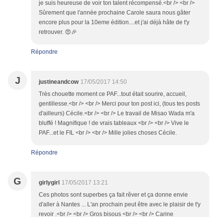
je suis heureuse de voir ton talent récompensé.<br /> <br />
Sûrement que l'année prochaine Carole saura nous gâter
encore plus pour la 10eme édition....et j'ai déjà hâte de t'y
retrouver. 😍🎉
Répondre
J
justineandcow
17/05/2017 14:50
Très chouette moment ce PAF...tout était sourire, accueil,
gentillesse.<br /> <br /> Merci pour ton post ici, (tous tes posts
d'ailleurs) Cécile.<br /> <br /> Le travail de Misao Wada m'a
bluffé ! Magnifique ! de vrais tableaux <br /> <br /> Vive le
PAF...et le FIL <br /> <br /> Mille jolies choses Cécile.
Répondre
G
girlygirl
17/05/2017 13:21
Ces photos sont superbes ça fait rêver et ça donne envie
d'aller à Nantes ... L'an prochain peut être avec le plaisir de t'y
revoir .<br /> <br /> Gros bisous <br /> <br /> Carine