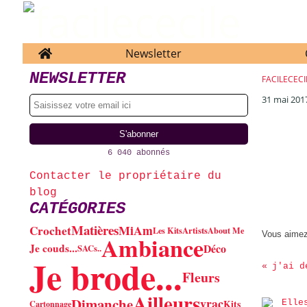
Home
Newsletter
NEWSLETTER
FACILECECI
31 mai 201
6 040 abonnés
Contacter le propriétaire du
blog
CATÉGORIES
Matières
MiAm
Crochet
Les Kits
Artists
About Me
Vous aime
Ambiance
Je couds...
Déco
SACs..
Je brode...
j'ai d
Fleurs
Ailleurs
Dimanche
vrac
Kits
Cartonnage