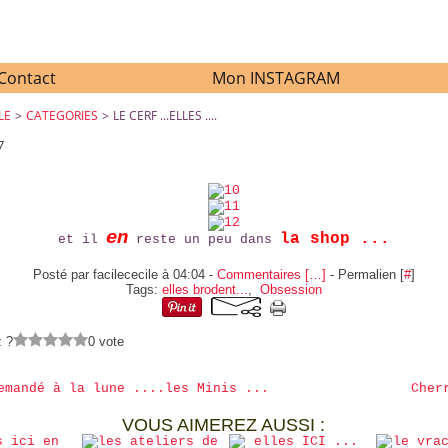
Contact
Mon INSTAGRAM
LE
>
CATEGORIES
>
LE CERF ...ELLES ....
7
LE CERF ...ELLES ....
en
la shop ...
et il
reste un peu dans
Posté par facilececile à 04:04 -
Commentaires [
…
]
- Permalien [
#
]
Tags:
elles brodent...
,
Obsession
z ?
0 vote
emandé à la lune ....les Minis ...
Cher
VOUS AIMEREZ AUSSI :