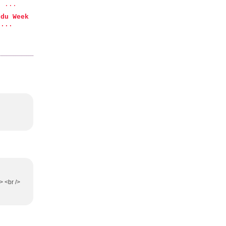
 du Week
 ...
> <br />