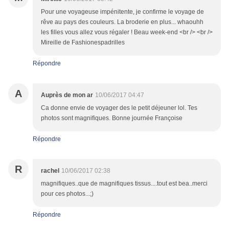
Pour une voyageuse impénitente, je confirme le voyage de
rêve au pays des couleurs. La broderie en plus... whaouhh
les filles vous allez vous régaler ! Beau week-end <br /> <br />
Mireille de Fashionespadrilles
Répondre
A
Auprès de mon ar
10/06/2017 04:47
Ca donne envie de voyager des le petit déjeuner lol. Tes
photos sont magnifiques. Bonne journée Françoise
Répondre
R
rachel
10/06/2017 02:38
magnifiques..que de magnifiques tissus....tout est bea..merci
pour ces photos...;)
Répondre