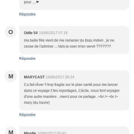
pour ....❤
Répondre
O
Odile 54
10/06/2017 07:18
ma belle fille vient de me ramener du tissu indien , je ne
cesse de l'admirer ....Vais je oser m'en servir ???????
Répondre
M
MARYCAST
10/06/2017 06:24
Ca fait rêver !! trop fragile sur le plan santé pour me lancer
dans ce voyage !! tes reportages, Cécile, nous font voyager
d'une autre manière ...merci pour ce partage ..<br /> <br />
mary (du havre)
Répondre
M
Mireille
10/06/2017 05:42