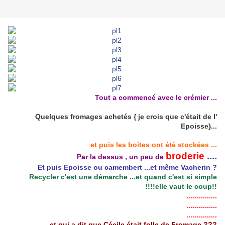
Tout a commencé avec le crémier ...
Quelques fromages achetés { je crois que c'était de l'
Epoisse}...
et puis les boites ont été stockées ...
broderie
....
Par la dessus , un peu de
Et puis Epoisse ou camembert ...et même Vacherin ?
Recycler c'est une démarche ...et quand c'est si simple
!!!!elle vaut le coup!!
...............
...............
...............
et qui a dit que Cécile était folle de Fromage ???