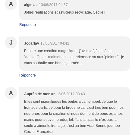
A
algmiae
13/06/2017 04:57
Jolies réalisations et astucieux recyclage, Cécile !
Répondre
J
Jodarlay
13/06/2017 04:42
Encore une création magnifique...j'avais déjà aimé les
"demies" mais maintenant ma préférence va aux "pleines"...je
vous souhaite une bonne journée...
Répondre
A
Auprès de mon ar
13/06/2017 03:43
Elles sont magnifiques tes boîtes à camembert. Je que le
fromage participe pour la broderie car c'est très bon pour nos
neurones pour la création et nous donnent de bons os à nos
mains pour pouvoir broder, lol. Tant fait pas tu n'es pas là
seule a aimer le fromage, c'est un bon vice. Bonne journée
Cécile. Françoise