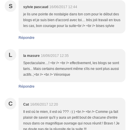
S
sylvie pascaud
16/06/2017 12:44
je lis une pointe de nostalgie dans ton com pour le début des
blogs et je suis bien d'accord avec toi.... très joli travail en tous
les cas, bon courage pour la suite<br /> <br /> bises sylvie
Répondre
L
la masure
16/06/2017 12:35
Spectaculaire....! <br /> <br /> effectivement, les blogs se sont
taris... Mais certains demeurent même s'ils ne sont plus aussi
actifs..;<br /> <br /> Véronique
Répondre
C
Cat
16/06/2017 12:20
Il est où le mien, il est où ??? :-) ) <br /> <br /> Comme ça fait
plaisir de savoir qu'il y aura un petit bout de chacune d'entre
nous dans ce magnifique ouvrage qui nous réunit ! Bravo ! Je
ne doute pas de la réussite de la suite !!!