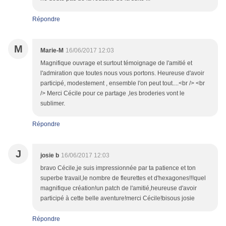
Répondre
M
Marie-M
16/06/2017 12:03
Magnifique ouvrage et surtout témoignage de l'amitié et
l'admiration que toutes nous vous portons. Heureuse d'avoir
participé, modestement , ensemble l'on peut tout....<br /> <br
/> Merci Cécile pour ce partage ,les broderies vont le
sublimer.
Répondre
J
josie b
16/06/2017 12:03
bravo Cécile,je suis impressionnée par ta patience et ton
superbe travail,le nombre de fleurettes et d'hexagones!!!quel
magnifique création!un patch de l'amitié,heureuse d'avoir
participé à cette belle aventure!merci Cécile!bisous josie
Répondre