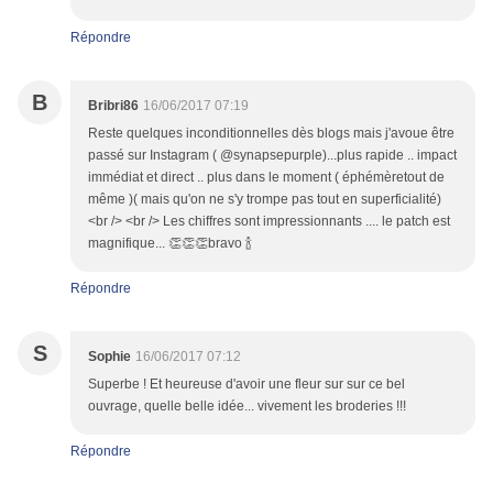
Répondre
B
Bribri86
16/06/2017 07:19
Reste quelques inconditionnelles dès blogs mais j'avoue être
passé sur Instagram ( @synapsepurple)...plus rapide .. impact
immédiat et direct .. plus dans le moment ( éphémèretout de
même )( mais qu'on ne s'y trompe pas tout en superficialité)
<br /> <br /> Les chiffres sont impressionnants .... le patch est
magnifique... 👏👏👏bravo 🍾
Répondre
S
Sophie
16/06/2017 07:12
Superbe ! Et heureuse d'avoir une fleur sur sur ce bel
ouvrage, quelle belle idée... vivement les broderies !!!
Répondre