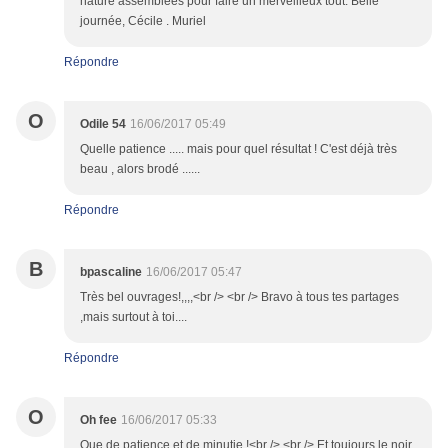
nature assemblées pour faire un merveilleux tout. Belle
journée, Cécile . Muriel
Répondre
O
Odile 54
16/06/2017 05:49
Quelle patience ..... mais pour quel résultat ! C'est déjà très
beau , alors brodé ......
Répondre
B
bpascaline
16/06/2017 05:47
Très bel ouvrages!,,,,<br /> <br /> Bravo à tous tes partages
,mais surtout à toi....
Répondre
O
Oh fee
16/06/2017 05:33
Que de patience et de minutie !<br /> <br /> Et toujours le noir