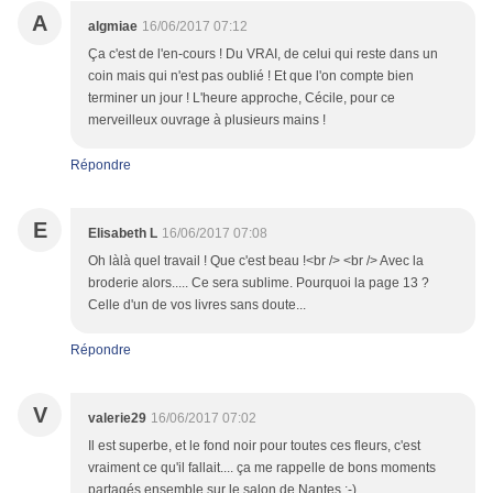
A
algmiae
16/06/2017 07:12
Ça c'est de l'en-cours ! Du VRAI, de celui qui reste dans un
coin mais qui n'est pas oublié ! Et que l'on compte bien
terminer un jour ! L'heure approche, Cécile, pour ce
merveilleux ouvrage à plusieurs mains !
Répondre
E
Elisabeth L
16/06/2017 07:08
Oh làlà quel travail ! Que c'est beau !<br /> <br /> Avec la
broderie alors..... Ce sera sublime. Pourquoi la page 13 ?
Celle d'un de vos livres sans doute...
Répondre
V
valerie29
16/06/2017 07:02
Il est superbe, et le fond noir pour toutes ces fleurs, c'est
vraiment ce qu'il fallait.... ça me rappelle de bons moments
partagés ensemble sur le salon de Nantes ;-)