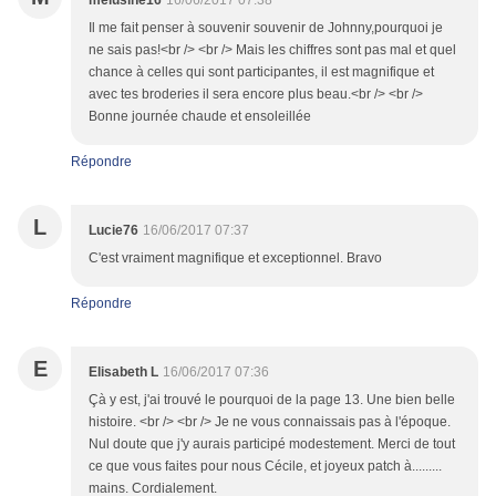
melusine16
16/06/2017 07:38
Il me fait penser à souvenir souvenir de Johnny,pourquoi je
ne sais pas!<br /> <br /> Mais les chiffres sont pas mal et quel
chance à celles qui sont participantes, il est magnifique et
avec tes broderies il sera encore plus beau.<br /> <br />
Bonne journée chaude et ensoleillée
Répondre
L
Lucie76
16/06/2017 07:37
C'est vraiment magnifique et exceptionnel. Bravo
Répondre
E
Elisabeth L
16/06/2017 07:36
Çà y est, j'ai trouvé le pourquoi de la page 13. Une bien belle
histoire. <br /> <br /> Je ne vous connaissais pas à l'époque.
Nul doute que j'y aurais participé modestement. Merci de tout
ce que vous faites pour nous Cécile, et joyeux patch à.........
mains. Cordialement.