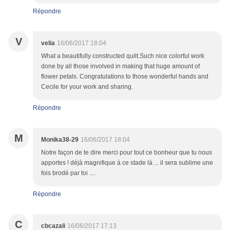
Répondre
V
velia
16/06/2017 18:04
What a beautifully constructed quilt.Such nice colorful work
done by all those involved in making that huge amount of
flower petals. Congratulations to those wonderful hands and
Cecile for your work and sharing.
Répondre
M
Monika38-29
16/06/2017 18:04
Notre façon de te dire merci pour tout ce bonheur que tu nous
apportes ! déjà magnifique à ce stade là ... il sera sublime une
fois brodé par toi ....
Répondre
C
cbcazali
16/06/2017 17:13