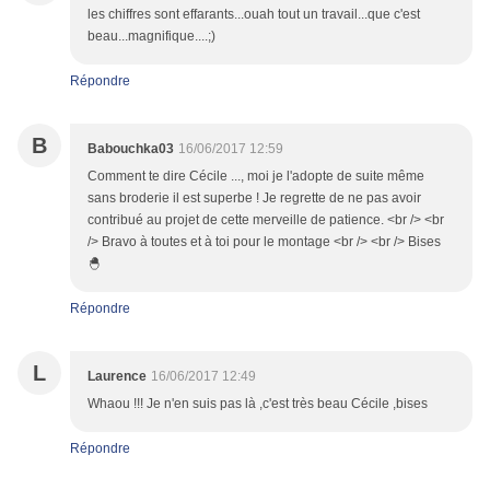
les chiffres sont effarants...ouah tout un travail...que c'est
beau...magnifique....;)
Répondre
B
Babouchka03
16/06/2017 12:59
Comment te dire Cécile ..., moi je l'adopte de suite même
sans broderie il est superbe ! Je regrette de ne pas avoir
contribué au projet de cette merveille de patience. <br /> <br
/> Bravo à toutes et à toi pour le montage <br /> <br /> Bises
🐣
Répondre
L
Laurence
16/06/2017 12:49
Whaou !!! Je n'en suis pas là ,c'est très beau Cécile ,bises
Répondre