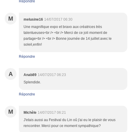
Répondre
M
melusine16
14/07/2017 06:30
Une magnifique expo et bravo aux créatrices très
talentueuses<br /> <br /> Merci de ce joli moment de
partage<br /> <br /> Bonne journée de 14 juillet avec le
soleil,enfin!
Répondre
A
Anab89
14/07/2017 06:23
Splendide.
Répondre
M
Michèle
14/07/2017 06:21
J'etais aussi au Festival du Lin oû j'ai eu le plaisir de vous
rencontrer. Merci pour ce moment sympathique?