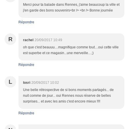
Merci pour ta balade dans Rennes, j'aime beaucoup la ville et
j'en garde des bons souvenirs<br /> <br /> Bonne journée
Répondre
R
rachel
20/09/2017 10:49
oh que c'est beauuu....magnifique comme tout....oui cette ville
est superbe et ce magasin...une merveille....;)
Répondre
L
losri
20/09/2017 10:02
Une belle rétrospective de si bons moments partagés... de
nuit comme de jour... oui Rennes nous réserve de belles
surprises... et avec les amis c'est encore mieux !!!!
Répondre