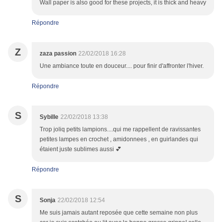
Wall paper is also good for these projects, it is thick and heavy
Répondre
Z
zaza passion
22/02/2018 16:28
Une ambiance toute en douceur.... pour finir d'affronter l'hiver.
Répondre
S
Sybille
22/02/2018 13:38
Trop joliq petits lampions....qui me rappellent de ravissantes
petites lampes en crochet , amidonnees , en guirlandes qui
étaient juste sublimes aussi 💕
Répondre
S
Sonja
22/02/2018 12:54
Me suis jamais autant reposée que cette semaine non plus