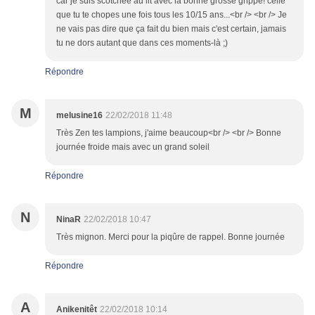
car je suis scotchée au lit avec la bonne grosse grippe! celle
que tu te chopes une fois tous les 10/15 ans...<br /> <br /> Je
ne vais pas dire que ça fait du bien mais c'est certain, jamais
tu ne dors autant que dans ces moments-là ;)
Répondre
M
melusine16
22/02/2018 11:48
Très Zen tes lampions, j'aime beaucoup<br /> <br /> Bonne
journée froide mais avec un grand soleil
Répondre
N
NinaR
22/02/2018 10:47
Très mignon. Merci pour la piqûre de rappel. Bonne journée
Répondre
A
Anikenitêt
22/02/2018 10:14