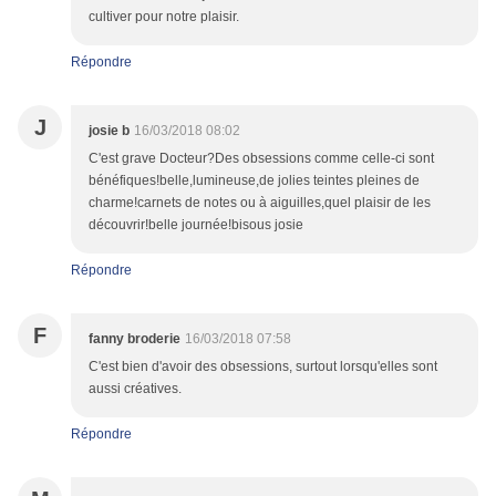
cultiver pour notre plaisir.
Répondre
J
josie b
16/03/2018 08:02
C'est grave Docteur?Des obsessions comme celle-ci sont
bénéfiques!belle,lumineuse,de jolies teintes pleines de
charme!carnets de notes ou à aiguilles,quel plaisir de les
découvrir!belle journée!bisous josie
Répondre
F
fanny broderie
16/03/2018 07:58
C'est bien d'avoir des obsessions, surtout lorsqu'elles sont
aussi créatives.
Répondre