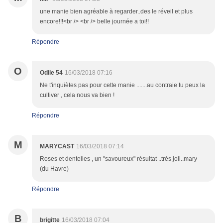
une manie bien agréable à regarder..des le réveil et plus
encore!!!<br /> <br /> belle journée a toi!!
Répondre
O
Odile 54
16/03/2018 07:16
Ne t'inquiètes pas pour cette manie .......au contraie tu peux la
cultiver , cela nous va bien !
Répondre
M
MARYCAST
16/03/2018 07:14
Roses et dentelles , un "savoureux" résultat ..très joli..mary
(du Havre)
Répondre
B
brigitte
16/03/2018 07:04