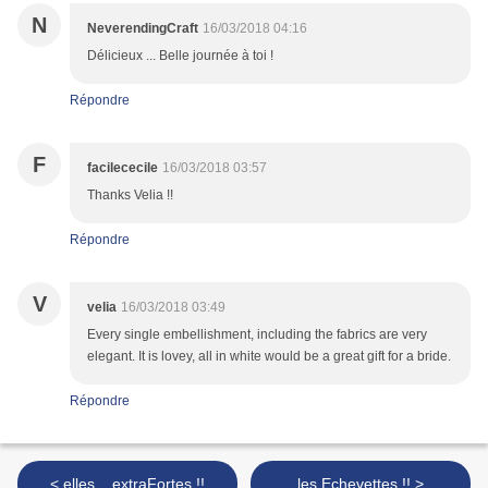
N
NeverendingCraft
16/03/2018 04:16
Délicieux ... Belle journée à toi !
Répondre
F
facilececile
16/03/2018 03:57
Thanks Velia !!
Répondre
V
velia
16/03/2018 03:49
Every single embellishment, including the fabrics are very
elegant. It is lovey, all in white would be a great gift for a bride.
Répondre
< elles ...extraFortes !!
les Echevettes !! >