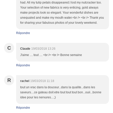
had. All my tulip petals disappeared.I lost my nutcracker too.
Your selection of new fabrics is very enticing, gold always
make projects look so elegant. Your wonderful dishes are
unequaled and make my mouth water.<br /> <br /> Thank you
for sharing your fabulous photos of your lovely weekend.
Répondre
C
Claude
19/03/2018 13:26
J'aime .... tout .... <br /> <br /> Bonne semaine
Répondre
R
rachel
19/03/2018 11:18
tout un vrac dans la douceur...dans la qualite...dans les
saveurs....ce gateau doit etre tout tout tout bon...ouii...bonne
idee pour les nervures....;)
Répondre