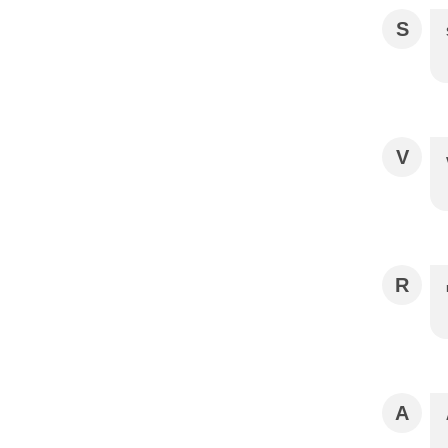
S
V
R
A