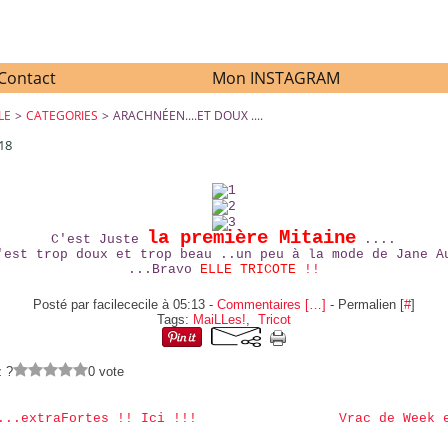
Contact
Mon INSTAGRAM
LE
>
CATEGORIES
>
ARACHNÉEN....ET DOUX ....
18
ARACHNÉEN....ET DOUX ....
la première Mitaine
C'est Juste
....
'est trop doux et trop beau ..un peu à la mode de Jane A
...Bravo
ELLE TRICOTE
!!
Posté par facilececile à 05:13 -
Commentaires [
…
]
- Permalien [
#
]
Tags:
MaiLLes!
,
Tricot
z ?
0 vote
...extraFortes !! Ici !!!
Vrac de Week 