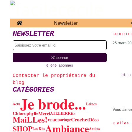
Home
Newsletter
NEWSLETTER
FACILECECI
25 mars 20
6 040 abonnés
et c
Contacter le propriétaire du
blog
CATÉGORIES
Je brode...
Actu
Laines
Vous aime
Chlorophylle
Merci
ATELIER
Kits
MaiLLes!
vrac
Crochet
Déco
partage
Ambiance
elles 
SHOP
Les Kits
Artists