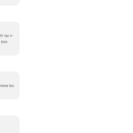
!! <br />
s bon
comme les