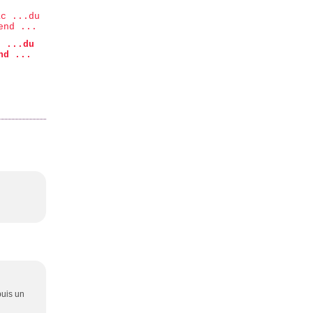
c ...du
nd ...
puis un