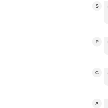
S
P
C
A