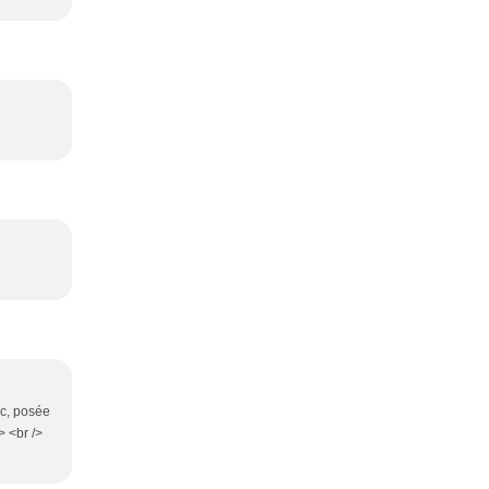
ic, posée
> <br />