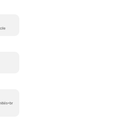
cile
mitiés<br