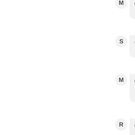
M
S
M
R