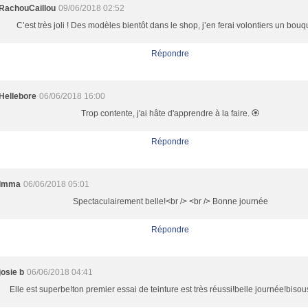
RachouCaillou
09/06/2018 02:52
C’est très joli ! Des modèles bientôt dans le shop, j’en ferai volontiers un bouqu
Répondre
Hellebore
06/06/2018 16:00
Trop contente, j'ai hâte d'apprendre à la faire. 🏵
Répondre
Imma
06/06/2018 05:01
Spectaculairement belle!<br /> <br /> Bonne journée
Répondre
josie b
06/06/2018 04:41
Elle est superbe!ton premier essai de teinture est très réussi!belle journée!bisou