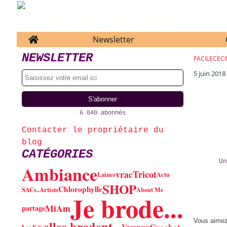
Home
Newsletter
NEWSLETTER
FACILECECI
5 juin 2018
6 040 abonnés
Contacter le propriétaire du
blog
CATÉGORIES
Un
Ambiance
vrac
Tricot
Laines
Actu
SHOP
Chlorophylle
SACs..
Artists
About Me
Je brode...
MiAm
partage
Vous aime
elles brodent...
Vacances