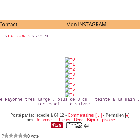
Contact
Mon INSTAGRAM
LE
>
CATEGORIES
>
PIVOINE ....
PIVOINE ....
e Rayonne très large , plus de 8 cm , teinte à la main .
1er essai ...à suivre ....
Posté par facilececile à 04:12 -
Commentaires [
…
]
- Permalien [
#
]
Tags:
Je brode...
,
Fleurs
,
Déco
,
Bijoux
,
pivoine
z ?
0 vote