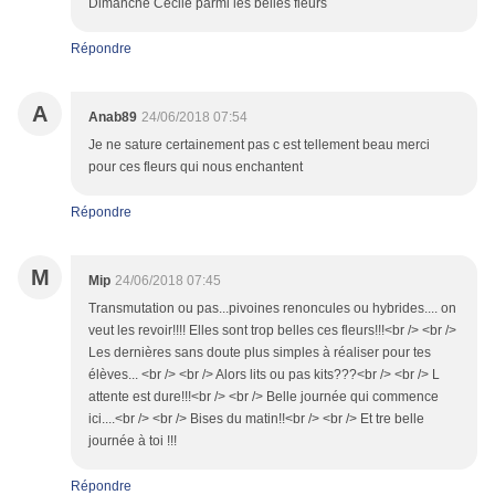
Dimanche Cécile parmi les belles fleurs
Répondre
A
Anab89
24/06/2018 07:54
Je ne sature certainement pas c est tellement beau merci
pour ces fleurs qui nous enchantent
Répondre
M
Mip
24/06/2018 07:45
Transmutation ou pas...pivoines renoncules ou hybrides.... on
veut les revoir!!!! Elles sont trop belles ces fleurs!!!<br /> <br />
Les dernières sans doute plus simples à réaliser pour tes
élèves... <br /> <br /> Alors lits ou pas kits???<br /> <br /> L
attente est dure!!!<br /> <br /> Belle journée qui commence
ici....<br /> <br /> Bises du matin!!<br /> <br /> Et tre belle
journée à toi !!!
Répondre