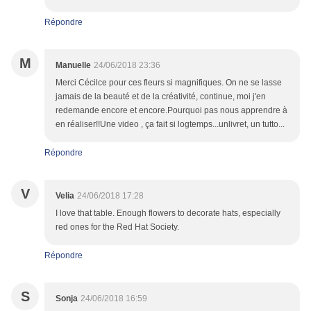
Répondre
M
Manuelle
24/06/2018 23:36
Merci Cécilce pour ces fleurs si magnifiques. On ne se lasse
jamais de la beauté et de la créativité, continue, moi j'en
redemande encore et encore.Pourquoi pas nous apprendre à
en réaliser!!Une video , ça fait si logtemps...unlivret, un tutto...
Répondre
V
Velia
24/06/2018 17:28
I love that table. Enough flowers to decorate hats, especially
red ones for the Red Hat Society.
Répondre
S
Sonja
24/06/2018 16:59