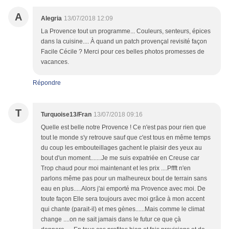
A
Alegria
13/07/2018 12:09
La Provence tout un programme... Couleurs, senteurs, épices
dans la cuisine.... À quand un patch provençal revisité façon
Facile Cécile ? Merci pour ces belles photos promesses de
vacances.
Répondre
T
Turquoise13/Fran
13/07/2018 09:16
Quelle est belle notre Provence ! Ce n'est pas pour rien que
tout le monde s'y retrouve sauf que c'est tous en même temps
du coup les embouteillages gachent le plaisir des yeux au
bout d'un moment.......Je me suis expatriée en Creuse car
Trop chaud pour moi maintenant et les prix ....Pffft n'en
parlons même pas pour un malheureux bout de terrain sans
eau en plus.....Alors j'ai emporté ma Provence avec moi. De
toute façon Elle sera toujours avec moi grâce à mon accent
qui chante (parait-il) et mes gènes......Mais comme le climat
change ....on ne sait jamais dans le futur ce que çà