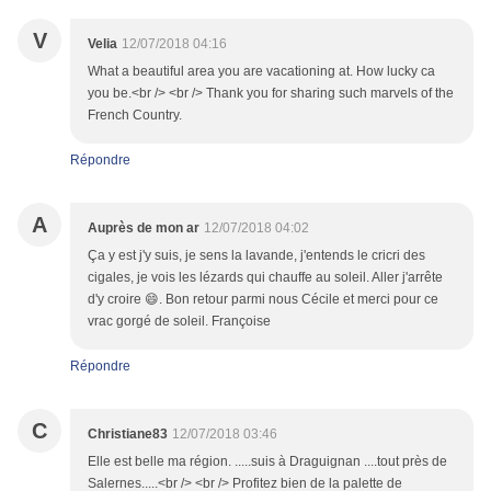
V
Velia
12/07/2018 04:16
What a beautiful area you are vacationing at. How lucky ca
you be.<br /> <br /> Thank you for sharing such marvels of the
French Country.
Répondre
A
Auprès de mon ar
12/07/2018 04:02
Ça y est j'y suis, je sens la lavande, j'entends le cricri des
cigales, je vois les lézards qui chauffe au soleil. Aller j'arrête
d'y croire 😄. Bon retour parmi nous Cécile et merci pour ce
vrac gorgé de soleil. Françoise
Répondre
C
Christiane83
12/07/2018 03:46
Elle est belle ma région. .....suis à Draguignan ....tout près de
Salernes.....<br /> <br /> Profitez bien de la palette de