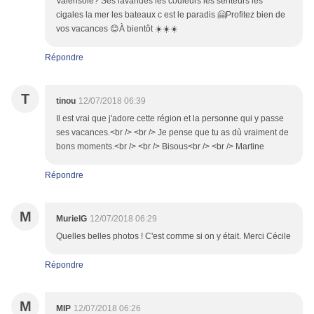
Valensole? Ses lavandes les couleurs les senteurs les
cigales la mer les bateaux c est le paradis 🤗Profitez bien de
vos vacances 😊À bientôt ☀️☀️☀️
Répondre
T
tinou
12/07/2018 06:39
Il est vrai que j'adore cette région et la personne qui y passe
ses vacances.<br /> <br /> Je pense que tu as dù vraiment de
bons moments.<br /> <br /> Bisous<br /> <br /> Martine
Répondre
M
MurielG
12/07/2018 06:29
Quelles belles photos ! C'est comme si on y était. Merci Cécile
Répondre
M
MIP
12/07/2018 06:26