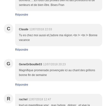
donnera......En tous cas profites bien et fais provisions et de
senteurs et de bien être. Bises Fran
Répondre
C
Claude
12/07/2018 22:03
Tu es chez moi aussi et j'adore ma région.<br /> <br /> Bonne
vacance
Répondre
G
GeneGribouille03
12/07/2018 20:23
Magnifique promenade provençale ici au chant des grillons
bonne fin de semaine
Répondre
R
rachel
12/07/2018 12:47
tout un magnifique vrac...que j'adore...didonc...et vive la