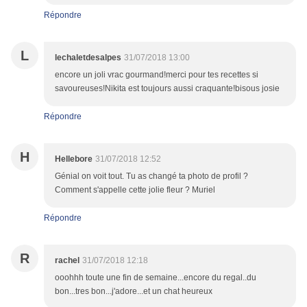
Répondre
L
lechaletdesalpes
31/07/2018 13:00
encore un joli vrac gourmand!merci pour tes recettes si
savoureuses!Nikita est toujours aussi craquante!bisous josie
Répondre
H
Hellebore
31/07/2018 12:52
Génial on voit tout. Tu as changé ta photo de profil ?
Comment s'appelle cette jolie fleur ? Muriel
Répondre
R
rachel
31/07/2018 12:18
ooohhh toute une fin de semaine...encore du regal..du
bon...tres bon...j'adore...et un chat heureux