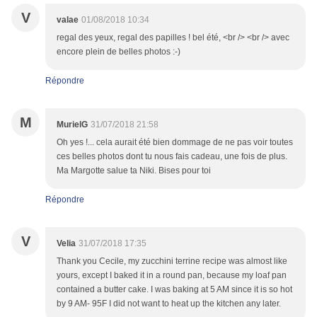
V
valae
01/08/2018 10:34
regal des yeux, regal des papilles ! bel été, <br /> <br /> avec
encore plein de belles photos :-)
Répondre
M
MurielG
31/07/2018 21:58
Oh yes !... cela aurait été bien dommage de ne pas voir toutes
ces belles photos dont tu nous fais cadeau, une fois de plus.
Ma Margotte salue ta Niki. Bises pour toi
Répondre
V
Velia
31/07/2018 17:35
Thank you Cecile, my zucchini terrine recipe was almost like
yours, except I baked it in a round pan, because my loaf pan
contained a butter cake. I was baking at 5 AM since it is so hot
by 9 AM- 95F I did not want to heat up the kitchen any later.