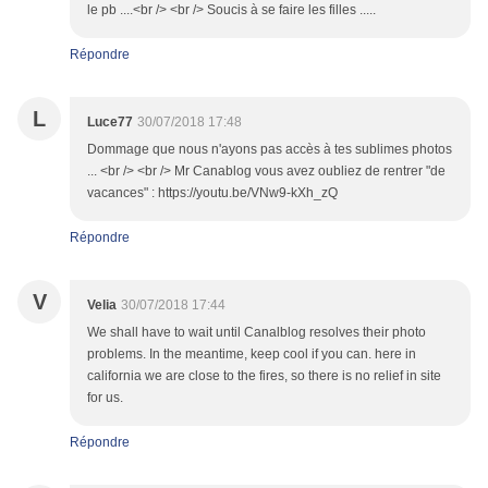
le pb ....<br /> <br /> Soucis à se faire les filles .....
Répondre
L
Luce77
30/07/2018 17:48
Dommage que nous n'ayons pas accès à tes sublimes photos
... <br /> <br /> Mr Canablog vous avez oubliez de rentrer "de
vacances" : https://youtu.be/VNw9-kXh_zQ
Répondre
V
Velia
30/07/2018 17:44
We shall have to wait until Canalblog resolves their photo
problems. In the meantime, keep cool if you can. here in
california we are close to the fires, so there is no relief in site
for us.
Répondre