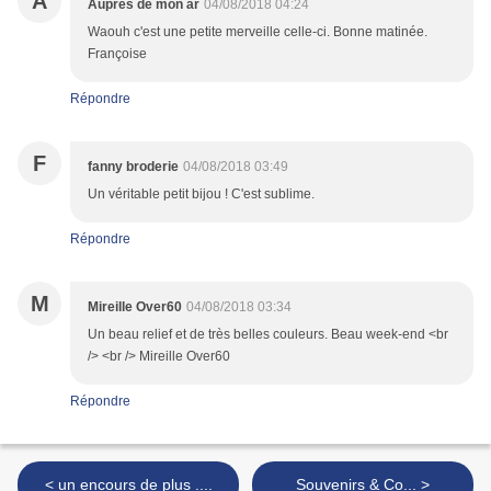
A
Auprès de mon ar
04/08/2018 04:24
Waouh c'est une petite merveille celle-ci. Bonne matinée.
Françoise
Répondre
F
fanny broderie
04/08/2018 03:49
Un véritable petit bijou ! C'est sublime.
Répondre
M
Mireille Over60
04/08/2018 03:34
Un beau relief et de très belles couleurs. Beau week-end <br
/> <br /> Mireille Over60
Répondre
< un encours de plus ....
Souvenirs & Co... >