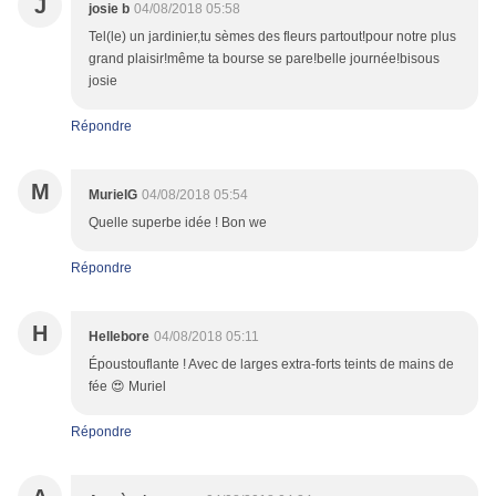
J
josie b
04/08/2018 05:58
Tel(le) un jardinier,tu sèmes des fleurs partout!pour notre plus
grand plaisir!même ta bourse se pare!belle journée!bisous
josie
Répondre
M
MurielG
04/08/2018 05:54
Quelle superbe idée ! Bon we
Répondre
H
Hellebore
04/08/2018 05:11
Époustouflante ! Avec de larges extra-forts teints de mains de
fée 😍 Muriel
Répondre