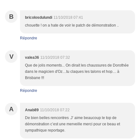
B
bricolosdulundi
11/10/2018 07:41
chouette ! on a hate de voir le patch de démonstration ..
Répondre
V
valea36
11/10/2018 07:32
Que de jolis moments... On dirait les chaussures de Dorothée
dans le magicien d'Oz....tu claques les talons et hop.... à
Brisbane !!!
Répondre
A
Anab89
11/10/2018 07:22
De bien belles rencontres .J’ aime beaucoup le top de
démonstration c’est une merveille merci pour ce beau et
sympathique reportage.