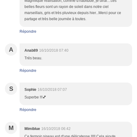
Magnifique réalisation, comme d'habitude, je dirai....ces
belles fleurs sont un rayon de soleil dans notre ciel
marseillais, gris et très pluvieux depuis hier...Merci pour ce
partage et très belle journée à toutes.
Répondre
A
Anab89
16/10/2018 07:40
Trés beau.
Répondre
S
Sophie
16/10/2018 07:07
Superbe !!!💕
Répondre
M
Mimiblue
16/10/2018 06:42
Ce fermoir oiseau est d'une délicatesse !!!!! Cela ajoute