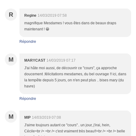
R
Regine
14/03/2019 07:58
magnifique Mesdames ! vous êtes dans de beaux draps
maintenant ! 😁
Répondre
M
MARYCAST
14/03/2019 07:17
J'ai hâte moi aussi, de découvrir ce "cours", ça approche
doucement .félicitations mesdames, du bel ouvrage !! ici, dans
la tempête depuis 5 jours, on n'en peut plus .. bises mary (du
havre)
Répondre
M
MIP
14/03/2019 07:08
J'aime toujours autant ce "cours".. un jour, j'irai, hein,
Cécile<br /> <br /> c'est vraiment très beau!!<br /> <br /> belle