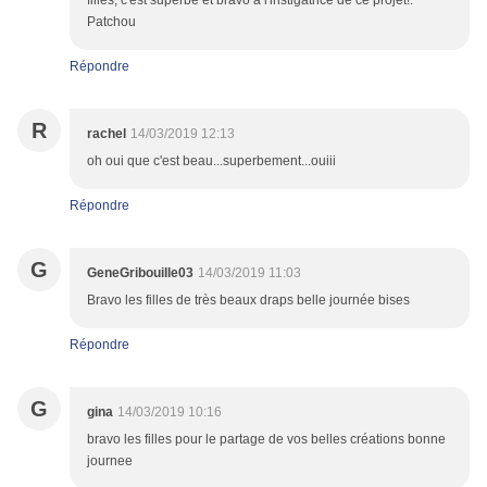
filles, c'est superbe et bravo à l'instigatrice de ce projet!.
Patchou
Répondre
R
rachel
14/03/2019 12:13
oh oui que c'est beau...superbement...ouiii
Répondre
G
GeneGribouille03
14/03/2019 11:03
Bravo les filles de très beaux draps belle journée bises
Répondre
G
gina
14/03/2019 10:16
bravo les filles pour le partage de vos belles créations bonne
journee