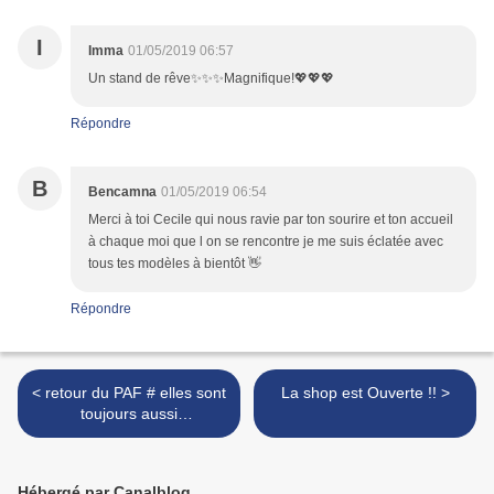
I
Imma
01/05/2019 06:57
Un stand de rêve✨✨✨Magnifique!💖💖💖
Répondre
B
Bencamna
01/05/2019 06:54
Merci à toi Cecile qui nous ravie par ton sourire et ton accueil
à chaque moi que l on se rencontre je me suis éclatée avec
tous tes modèles à bientôt 👋
Répondre
< retour du PAF # elles sont
La shop est Ouverte !! >
toujours aussi
Merveilleuses ...
Hébergé par Canalblog