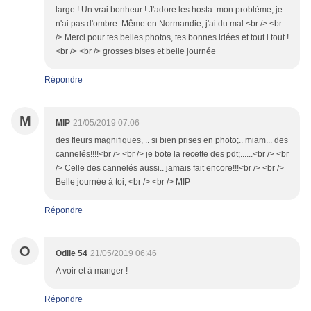
large ! Un vrai bonheur ! J'adore les hosta. mon problème, je
n'ai pas d'ombre. Même en Normandie, j'ai du mal.<br /> <br
/> Merci pour tes belles photos, tes bonnes idées et tout i tout !
<br /> <br /> grosses bises et belle journée
Répondre
M
MIP
21/05/2019 07:06
des fleurs magnifiques, .. si bien prises en photo;.. miam... des
cannelés!!!!<br /> <br /> je bote la recette des pdt;......<br /> <br
/> Celle des cannelés aussi.. jamais fait encore!!!<br /> <br />
Belle journée à toi, <br /> <br /> MIP
Répondre
O
Odile 54
21/05/2019 06:46
A voir et à manger !
Répondre