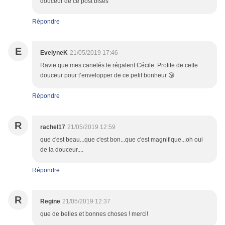
douceur de ce post bises
Répondre
E
EvelyneK
21/05/2019 17:46
Ravie que mes canelés te régalent Cécile. Profite de cette
douceur pour t’envelopper de ce petit bonheur 😘
Répondre
R
rachel17
21/05/2019 12:59
que c'est beau...que c'est bon...que c'est magnifique...oh oui
de la douceur....
Répondre
R
Regine
21/05/2019 12:37
que de belles et bonnes choses ! merci!