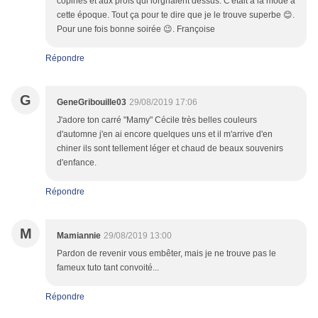
copines et aux profs qui lorgnaient dessus. C'était à la mode à
cette époque. Tout ça pour te dire que je le trouve superbe 😊.
Pour une fois bonne soirée 😉. Françoise
Répondre
G
GeneGribouille03
29/08/2019 17:06
J'adore ton carré "Mamy" Cécile très belles couleurs
d'automne j'en ai encore quelques uns et il m'arrive d'en
chiner ils sont tellement léger et chaud de beaux souvenirs
d'enfance.
Répondre
M
Mamiannie
29/08/2019 13:00
Pardon de revenir vous embêter, mais je ne trouve pas le
fameux tuto tant convoité...
Répondre