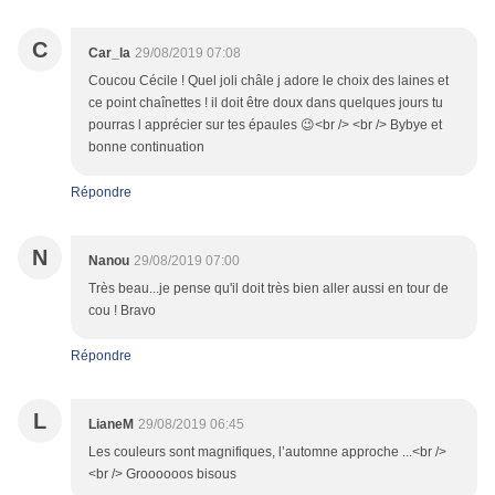
C
Car_la
29/08/2019 07:08
Coucou Cécile ! Quel joli châle j adore le choix des laines et
ce point chaînettes ! il doit être doux dans quelques jours tu
pourras l apprécier sur tes épaules 😉<br /> <br /> Bybye et
bonne continuation
Répondre
N
Nanou
29/08/2019 07:00
Très beau...je pense qu'il doit très bien aller aussi en tour de
cou ! Bravo
Répondre
L
LianeM
29/08/2019 06:45
Les couleurs sont magnifiques, l’automne approche ...<br />
<br /> Groooooos bisous