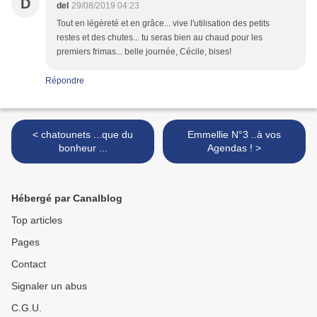
D
del
29/08/2019 04:23
Tout en légèreté et en grâce... vive l'utilisation des petits
restes et des chutes... tu seras bien au chaud pour les
premiers frimas... belle journée, Cécile, bises!
Répondre
< chatounets ...que du
Emmellie N°3 ..à vos
bonheur ...
Agendas ! >
Hébergé par Canalblog
Top articles
Pages
Contact
Signaler un abus
C.G.U.