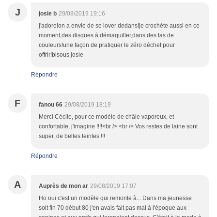
J
josie b
29/08/2019 19:16
j'adore!on a envie de se lover dedans!je crochète aussi en ce
moment,des disques à démaquiller,dans des tas de
couleurs!une façon de pratiquer le zéro déchet pour
offrir!bisous josie
Répondre
F
fanou 66
29/08/2019 18:19
Merci Cécile, pour ce modèle de châle vaporeux, et
confortable, j'imagine !!!!<br /> <br /> Vos restes de laine sont
super, de belles teintes !!!
Répondre
A
Auprès de mon ar
29/08/2019 17:07
Ho oui c'est un modèle qui remonte à... Dans ma jeunesse
soit fin 70 début 80 j'en avais fait pas mal à l'époque aux