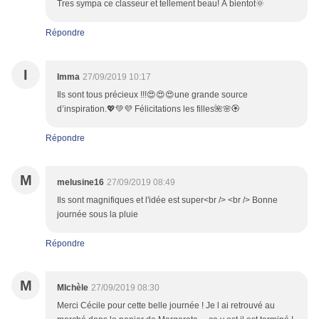
Tres sympa ce classeur et tellement beau! À bientot🌞
Répondre
I
Imma
27/09/2019 10:17
Ils sont tous précieux !!!😍😍😍une grande source
d’inspiration.💖💚💜 Félicitations les filles🌺🌸🏵️
Répondre
M
melusine16
27/09/2019 08:49
Ils sont magnifiques et l'idée est super<br /> <br /> Bonne
journée sous la pluie
Répondre
M
MIchèle
27/09/2019 08:30
Merci Cécile pour cette belle journée ! Je l ai retrouvé au