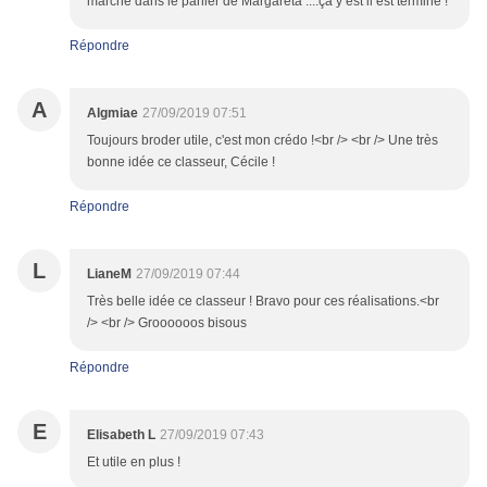
marché dans le panier de Margareta ....ça y est il est terminé !
Répondre
A
Algmiae
27/09/2019 07:51
Toujours broder utile, c'est mon crédo !<br /> <br /> Une très
bonne idée ce classeur, Cécile !
Répondre
L
LianeM
27/09/2019 07:44
Très belle idée ce classeur ! Bravo pour ces réalisations.<br
/> <br /> Groooooos bisous
Répondre
E
Elisabeth L
27/09/2019 07:43
Et utile en plus !