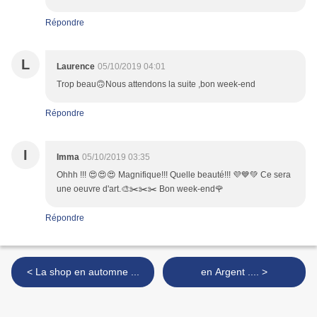
Répondre
L
Laurence
05/10/2019 04:01
Trop beau🙃Nous attendons la suite ,bon week-end
Répondre
I
Imma
05/10/2019 03:35
Ohhh !!! 😍😍😍 Magnifique!!! Quelle beauté!!! 💜💙💚 Ce sera
une oeuvre d'art.🎨✂️✂️✂️ Bon week-end🌹
Répondre
< La shop en automne ...
en Argent .... >