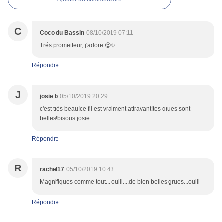
C
Coco du Bassin
08/10/2019 07:11
Trés prometteur, j'adore 😍✨
Répondre
J
josie b
05/10/2019 20:29
c'est très beau!ce fil est vraiment attrayant!tes grues sont
belles!bisous josie
Répondre
R
rachel17
05/10/2019 10:43
Magnifiques comme tout....ouiii....de bien belles grues...ouiii
Répondre