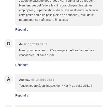
J'adore le passage des grues ...😍, la sur la toile elles sont
bien rendues , et j'adore le s fins branchages , les teintes
employées , Superbe <br /> <br /> Bon week-end Cécile avec
cette petite boule de poils pleine de douceurS , quel doux
regard pour sa maîtresse ...😍, Bisous
Répondre
D
del
05/10/2019 06:02
Merci pour cet aperçu... C'est magnifique! Les Japonaises
vont adorer... et nous aussi!
Répondre
A
Algmiae
05/10/2019 05:51
Tout en légèreté, en finesse.<br /> <br /> La suite viiiiite !
Répondre