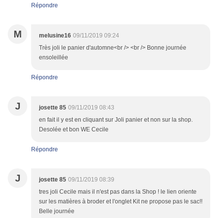
Répondre
M
melusine16
09/11/2019 09:24
Très joli le panier d'automne<br /> <br /> Bonne journée
ensoleillée
Répondre
J
josette 85
09/11/2019 08:43
en fait il y est en cliquant sur Joli panier et non sur la shop.
Desolée et bon WE Cecile
Répondre
J
josette 85
09/11/2019 08:39
tres joli Cecile mais il n'est pas dans la Shop ! le lien oriente
sur les matières à broder et l'onglet Kit ne propose pas le sac!!
Belle journée