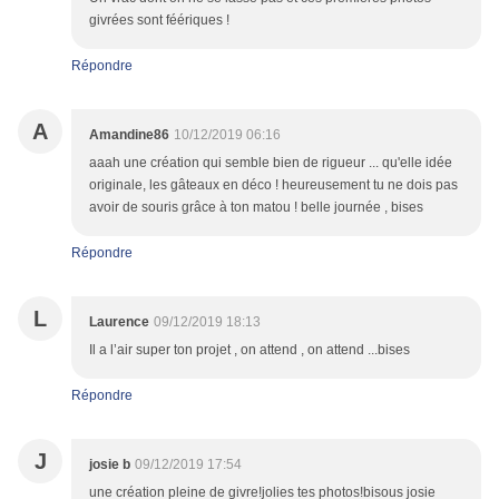
givrées sont féériques !
Répondre
A
Amandine86
10/12/2019 06:16
aaah une création qui semble bien de rigueur ... qu'elle idée
originale, les gâteaux en déco ! heureusement tu ne dois pas
avoir de souris grâce à ton matou ! belle journée , bises
Répondre
L
Laurence
09/12/2019 18:13
Il a l’air super ton projet , on attend , on attend ...bises
Répondre
J
josie b
09/12/2019 17:54
une création pleine de givre!jolies tes photos!bisous josie