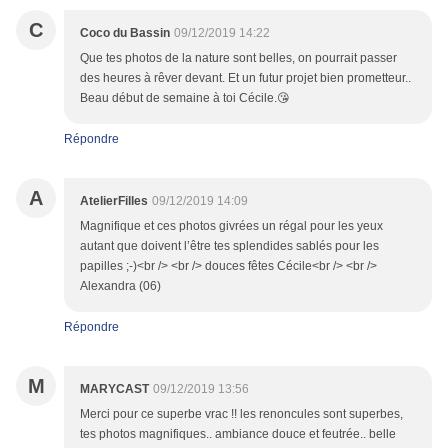
C
Coco du Bassin
09/12/2019 14:22
Que tes photos de la nature sont belles, on pourrait passer
des heures à rêver devant. Et un futur projet bien prometteur..
Beau début de semaine à toi Cécile.😘
Répondre
A
AtelierFilles
09/12/2019 14:09
Magnifique et ces photos givrées un régal pour les yeux
autant que doivent l’être tes splendides sablés pour les
papilles ;-)<br /> <br /> douces fêtes Cécile<br /> <br />
Alexandra (06)
Répondre
M
MARYCAST
09/12/2019 13:56
Merci pour ce superbe vrac !! les renoncules sont superbes,
tes photos magnifiques.. ambiance douce et feutrée.. belle