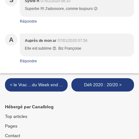
S
Sylvie H
07/01/2020 08:10
Superbe !!!! J'adoooore, comme toujours 😉
Répondre
A
Auprès de mon ar
07/01/2020 07:56
Elle est sublime 😍. Biz Françoise
Répondre
< le Vrac ...du Week end ...
Défi 2020 : 20/20 >
Hébergé par Canalblog
Top articles
Pages
Contact