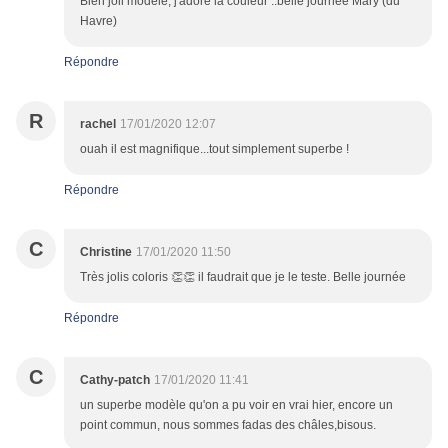
Bien joli modèle, j'adore la couleur ..belle journée Mary (du
Havre)
Répondre
R
rachel
17/01/2020 12:07
ouah il est magnifique...tout simplement superbe !
Répondre
C
Christine
17/01/2020 11:50
Très jolis coloris 👏👏 il faudrait que je le teste. Belle journée
Répondre
C
Cathy-patch
17/01/2020 11:41
un superbe modèle qu'on a pu voir en vrai hier, encore un
point commun, nous sommes fadas des châles,bisous.