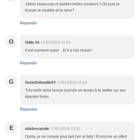
J'aime beaucoup et quelles belles couleurs !! Où puis-je
trouver le modèle et la laine?
Répondre
O
Odile 54
17/01/2020 15:51
il est vraiment super ...Et il a l'air chaud !
Répondre
G
GeneGribouille03
17/01/2020 15:44
Très belle laine bonne journée un temps à le mettre sur ses
épaules bises
Répondre
E
etlafeesatoile
17/01/2020 13:51
Ouhla, je ne compte plus tant j'en ai faits ! Et encore un offert