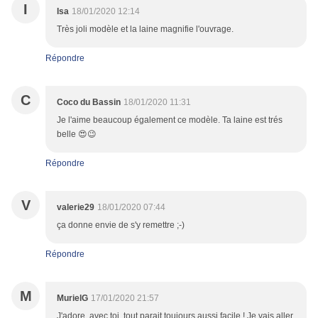
I
Isa
18/01/2020 12:14
Très joli modèle et la laine magnifie l'ouvrage.
Répondre
C
Coco du Bassin
18/01/2020 11:31
Je l'aime beaucoup également ce modèle. Ta laine est trés
belle 😍😉
Répondre
V
valerie29
18/01/2020 07:44
ça donne envie de s'y remettre ;-)
Répondre
M
MurielG
17/01/2020 21:57
J'adore, avec toi, tout parait toujours aussi facile ! Je vais aller