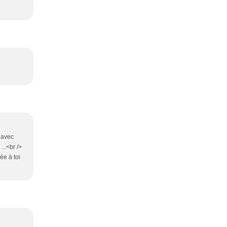
d avec
...<br />
ée à toi