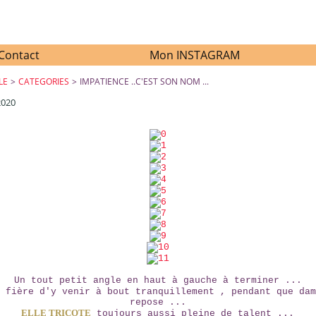
Contact
Mon INSTAGRAM
LE
>
CATEGORIES
>
IMPATIENCE ..C'EST SON NOM ...
2020
IMPATIENCE ..C'EST SON NOM ...
Un tout petit angle en haut à gauche à terminer ...
u fière d'y venir à bout tranquillement , pendant que d
repose ...
ELLE TRICOTE
toujours aussi pleine de talent ...