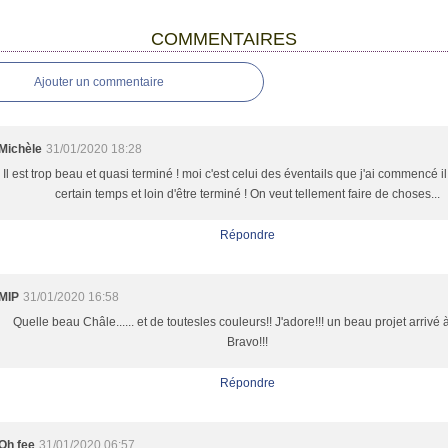
COMMENTAIRES
Ajouter un commentaire
Michèle
31/01/2020 18:28
Il est trop beau et quasi terminé ! moi c'est celui des éventails que j'ai commencé il 
certain temps et loin d'être terminé ! On veut tellement faire de choses...
Répondre
MIP
31/01/2020 16:58
Quelle beau Châle...... et de toutesles couleurs!! J'adore!!! un beau projet arrivé à
Bravo!!!
Répondre
Oh fee
31/01/2020 06:57