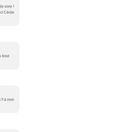
de vivre !
rci Cécile
u bout
 !! à mon