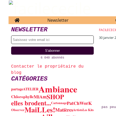
Home
Newsletter
NEWSLETTER
FACILECECI
30 janvier 
6 040 abonnés
Contacter le propriétaire du
blog
CATÉGORIES
Ambiance
partage
ATELIER
SHOP
MiAm
Chlorophylle
elles brodent...
PatChWorK
Cartonnage
MaiLLes!
pas pe
Matières
Observer
Artists
Les Kits