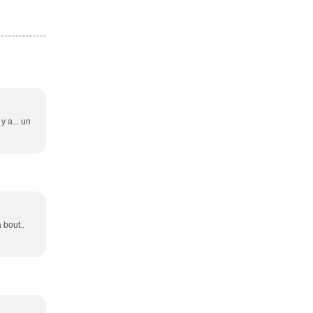
y a... un
 bout..