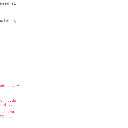
nées si
palette,
aen ...
c ...du
nd ...