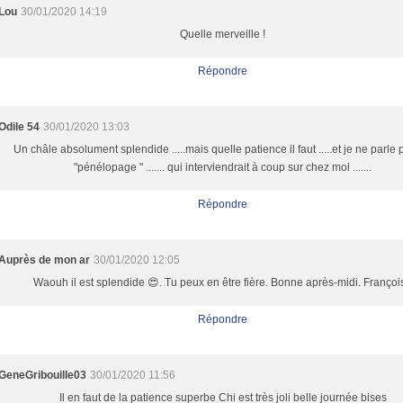
Lou
30/01/2020 14:19
Quelle merveille !
Répondre
Odile 54
30/01/2020 13:03
Un châle absolument splendide .....mais quelle patience il faut .....et je ne parle
"pénélopage " ....... qui interviendrait à coup sur chez moi .......
Répondre
Auprès de mon ar
30/01/2020 12:05
Waouh il est splendide 😍. Tu peux en être fière. Bonne après-midi. Françoi
Répondre
GeneGribouille03
30/01/2020 11:56
Il en faut de la patience superbe Chi est très joli belle journée bises