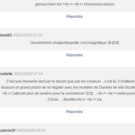
genoux bien sûr !<br /> <br /> Groooooos bisous
Répondre
domi83
30/01/2020 07:22
Oooohhhhhh chatperlipopette c'est magnifique 😍😍😍
Répondre
isabelle
30/01/2020 07:19
C'est une merveille tant par le dessin que par les couleurs ...il est là, il m'atten
toujours un grand plaisir de se régaler avec les modèles de Danièle de elle tricote 
<br /> j'attends plus de lumière pour le commencer 😊😊....<br /> <br /> belle journ
Cécile .....Bisettes<br /> <br /> isa
Répondre
valerie29
30/01/2020 06:55