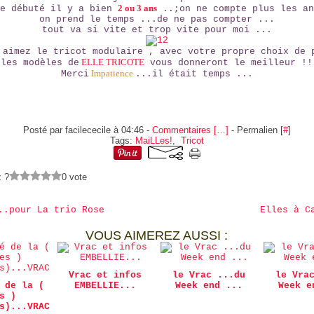
2 ou 3 ans
le débuté il y a bien
..;on ne compte plus les an
on prend le temps ...de ne pas compter ...
tout va si vite et trop vite pour moi ...
 aimez le tricot modulaire , avec votre propre choix de 
ELLE TRICOTE
les modèles de
vous donneront le meilleur !!
Impatience
Merci
...il était temps ...
Posté par facilececile à 04:46 -
Commentaires [
…
]
- Permalien [
#
]
Tags:
MaiLLes!
,
Tricot
z ?
0 vote
..pour La trio Rose
Elles à C
VOUS AIMEREZ AUSSI :
Vrac et infos
le Vrac ...du
le Vra
 de la (
EMBELLIE...
Week end ...
Week e
s )
s)...VRAC