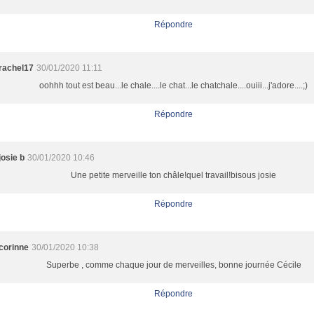
Répondre
rachel17
30/01/2020 11:11
oohhh tout est beau...le chale....le chat...le chatchale....ouiii...j'adore....;)
Répondre
josie b
30/01/2020 10:46
Une petite merveille ton châle!quel travail!bisous josie
Répondre
corinne
30/01/2020 10:38
Superbe , comme chaque jour de merveilles, bonne journée Cécile
Répondre