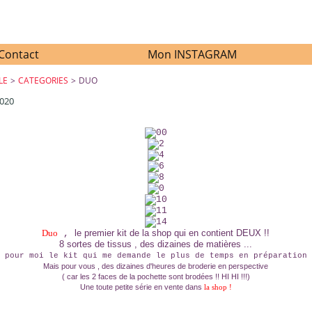
Contact
Mon INSTAGRAM
LE
>
CATEGORIES
>
DUO
2020
DUO
Duo
le premier kit de la shop qui en contient DEUX !!
,
8 sortes de tissus , des dizaines de matières ...
 pour moi le kit qui me demande le plus de temps en préparation 
Mais pour vous , des dizaines d'heures de broderie en perspective
( car les 2 faces de la pochette sont brodées !! HI HI !!!)
Une toute petite série en vente dans
la shop !