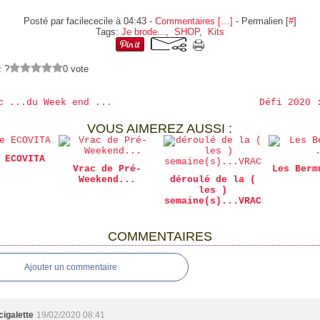
Posté par facilececile à 04:43 -
Commentaires [
…
]
- Permalien [
#
]
Tags:
Je brode...
,
SHOP
,
Kits
z ?
0 vote
c ...du Week end ...
Défi 2020 
VOUS AIMEREZ AUSSI :
 ECOVITA
Vrac de Pré-
Les Berm
Weekend...
déroulé de la (
les )
semaine(s)...VRAC
COMMENTAIRES
Ajouter un commentaire
cigalette
19/02/2020 08:41