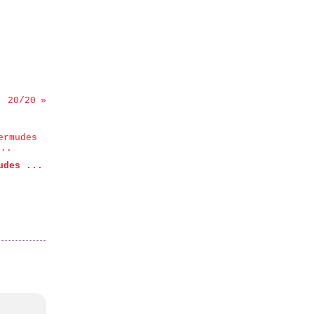
: 20/20
udes ...