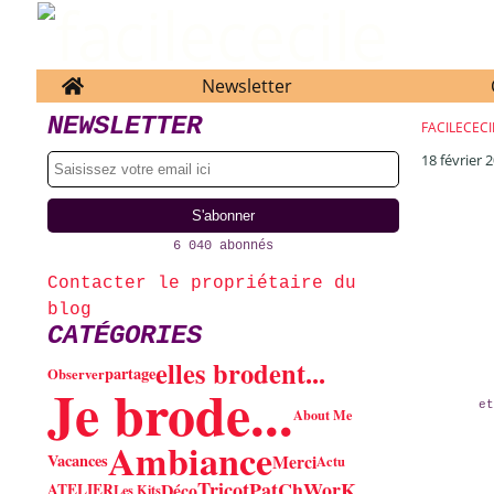
Home
Newsletter
NEWSLETTER
FACILECECI
18 février 
6 040 abonnés
Contacter le propriétaire du
blog
CATÉGORIES
elles brodent...
partage
Observer
Je brode...
et
About Me
Ambiance
Merci
Vacances
Actu
PatChWorK
Tricot
Déco
ATELIER
Les Kits