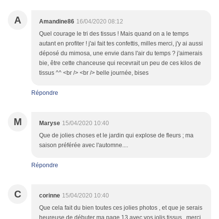
A
Amandine86
16/04/2020 08:12
Quel courage le tri des tissus ! Mais quand on a le temps
autant en profiter ! j'ai fait tes confettis, milles merci, j'y ai aussi
déposé du mimosa, une envie dans l'air du temps ? j'aimerais
bie, être cette chanceuse qui recevrait un peu de ces kilos de
tissus ^^ <br /> <br /> belle journée, bises
Répondre
M
Maryse
15/04/2020 10:40
Que de jolies choses et le jardin qui explose de fleurs ; ma
saison préférée avec l'automne....
Répondre
C
corinne
15/04/2020 10:40
Que cela fait du bien toutes ces jolies photos , et que je serais
heureuse de débuter ma page 13 avec vos jolis tissus , merci