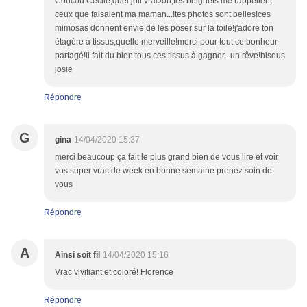
Coucou Cécile,quel joli vrac!oh,tes beignets me rappellent
ceux que faisaient ma maman...!tes photos sont belles!ces
mimosas donnent envie de les poser sur la toile!j'adore ton
étagère à tissus,quelle merveille!merci pour tout ce bonheur
partagé!il fait du bien!tous ces tissus à gagner...un rêve!bisous
josie
Répondre
G
gina
14/04/2020 15:37
merci beaucoup ça fait le plus grand bien de vous lire et voir
vos super vrac de week en bonne semaine prenez soin de
vous
Répondre
A
Ainsi soit fil
14/04/2020 15:16
Vrac vivifiant et coloré! Florence
Répondre