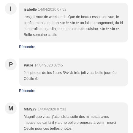
I
isabelle
14/04/2020 07:52
tres joli vrac de week end... Que de beaux essais en vue, le
confinement a du bon.<br /> <br /> on fait du rangement, du tri
, on profite du jardin, et un peu plus de cuisine..<br /> <br />
Belle semaine cecile.
Répondre
P
Paule
14/04/2020 07:45
Joli photos de tes fleurs 💚🌿🌼 très joli vrac, belle journée
Cécile 🌼
Répondre
M
Mary29
14/04/2020 07:33
Magnifique vrac ! j'attends la suite des mimosas avec
impatience car là il y a une belle promesse à venir ! merci
Cecile pour ces belles photos !