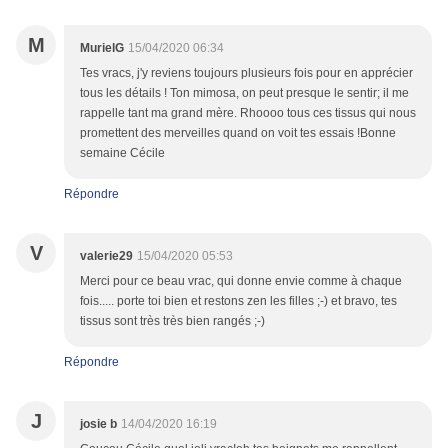
M
MurielG
15/04/2020 06:34
Tes vracs, j'y reviens toujours plusieurs fois pour en apprécier
tous les détails ! Ton mimosa, on peut presque le sentir; il me
rappelle tant ma grand mère. Rhoooo tous ces tissus qui nous
promettent des merveilles quand on voit tes essais !Bonne
semaine Cécile
Répondre
V
valerie29
15/04/2020 05:53
Merci pour ce beau vrac, qui donne envie comme à chaque
fois..... porte toi bien et restons zen les filles ;-) et bravo, tes
tissus sont très très bien rangés ;-)
Répondre
J
josie b
14/04/2020 16:19