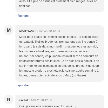
aussi !! La pile de tissus est drôlement bien rangée. Allez on
tient bon.
Répondre
M
MARYCAST
14/04/2020 12:43
Merci pour toutes ces merveilleuses photos !! ta pile de tissus
est tentante !! et les broderies, n'en parlons pas !! je pense à
toi, quand je suis dans mon jardin, presque tous les ap-midi,
les pivoines arbustives, sont paresseuses, à peine en
bouton..par contre, les pulmonaires rivalisent de couleurs de
fleurs et marbrures des feuilles ..je ne suis pas là non plus de
sortir, + de 70 ans et maladie chronique, ça promet !! du coup,
je range, je brode, je crochète,et je cuisine ...belle semaine à
toutes, prenez bien soin de vous .. Mary (du Havre)
Répondre
R
rachel
14/04/2020 12:38
Ouiii je veux etre confinee avec toi...ouiiii...;)