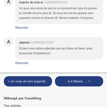
A
Auprès de mon ar
13/08/2020 03:04
Un quoi une envie de pull en ce moment rien que d'y penser
je chauffe encore plus 😛. En tous les cas tes granny sont
superbes et tout en finesse 😍. Bonne matinée. Françoise
Répondre
A
algmiae
13/08/2020 02:57
Et bien nous allons attendre que tes idées se fixent, avec
beaucoup d'impatience !
Répondre
< en rose et vert argenté ..
à 4 Mains .... >
Hébergé par Canalblog
Top articles