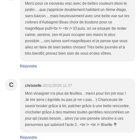
Merci pour ce nouveau vrac avec de belles couleurs dans le
jardin.....que j'apprécie doublement habitant un 4ème étage,
sans balcon.....mais heureusement avec une belle vue sur les
collines d'Aubagne! Beau choix de boutons pour ce
magnifique pull!<br /> <br /> Et puis, on va essayer de rester
calme, sereine, zen et puis occuper ses mains le plus
possible.....ces laines sont magnifiques et je pense que vous
allez en faire de bien belles choses! Très belle journée et à
très bientôt; prenez bien soin de vous et des vôtres.
Répondre
C
christelle
02/11/2020 11:37
Mon vinaigrier n'a plus de feuilles... merci pour ton joli vrac !
Je me sens ( égoïste ou pas je ne c pas... ) Chanceuse de
savoir broder grâce à toi, patcher grâce à une belle rencontre,
crocheter grâce à des mamies toutes gentilles rencontrées un
jour qd j'avais besoin... alors j'ai une pensée sincère à ces
personnes qui subiront l'acte 2...<br /> <br /> Bisette 💐
Répondre