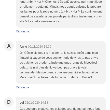
lundi ..<br /> <br /> Chéri est très gaté avec ce pull magnifique
et joliement boutonné .///mais nous auusi, puisque je prépare
les laines pour la robe numéro 1..<br /> <br /> Le confinement
permet de s,atteler a des projets particuliers finalement..<br />
<br /> très belle semaine à toi I
Répondre
A
Anne
02/11/2020 15:29
Oh Cécile stp peux tu m aider ..... je suis coincée dans mon
fauteuil à cause de cette cochonnerie de virus .... pas envie
de patcher ou broder ... juste quelques rangs de tricot deci
dela .... je n ai plus de flowerbed, pas grave je vais
commander Mais je prends quoi en quantité et la mohair je
Mets quoi ? J ai besoin de ton aide .... Merci .... BisouS !
Répondre
D
del
02/11/2020 14:18
Ces couleurs chatoyantes et la douceur du mohair nous font