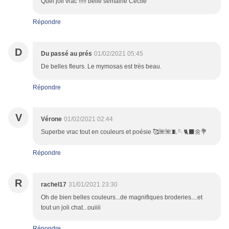
Quel joli vrac !!!!! belle semaine Cécile
Répondre
D
Du passé au prés
01/02/2021 05:45
De belles fleurs. Le mymosas est très beau.
Répondre
V
Vérone
01/02/2021 02:44
Superbe vrac tout en couleurs et poésie 🥰🌺🌺🧵🪡🐈‍⬛🌼💐
Répondre
R
rachel17
31/01/2021 23:30
Oh de bien belles couleurs...de magnifiques broderies....et
tout un joli chat...ouiiii
Répondre