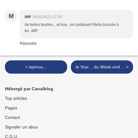
M
MIP
26/02/2021 07:59
de belles feuilles... et hop.. on continue!!! Belle journée à
toi...MIP
Répondre
< lapinou...
le Vrac ...du Week end ... >
Hébergé par Canalblog
Top articles
Pages
Contact
Signaler un abus
C.G.U.