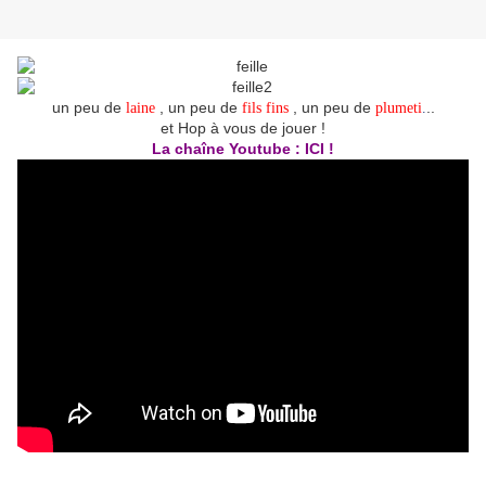
un peu de
, un peu de
, un peu de
..
laine
fils fins
plumeti
.
et Hop à vous de jouer !
La chaîne Youtube : ICI !