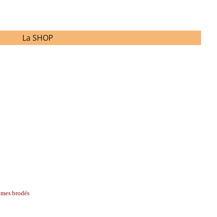
La SHOP
umes brodés