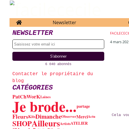
Home
Newsletter
NEWSLETTER
FACILECECI
4 mars 202
6 040 abonnés
Contacter le propriétaire du
blog
CATÉGORIES
PatChWorK
Laines
Je brode...
partage
Dimanche
Fleurs
Cela vo
Merci
Kits
Observer
Actu
Ailleurs
SHOP
ATELIER
Artists