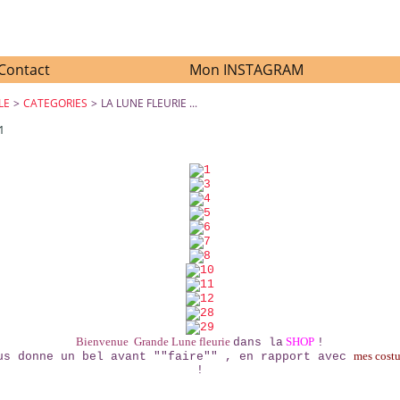
Contact
Mon INSTAGRAM
LE
>
CATEGORIES
>
LA LUNE FLEURIE ...
1
LA LUNE FLEURIE ...
Bienvenue Grande Lune fleurie
SHOP
dans la
!
mes cost
us donne un bel avant ""faire"" , en rapport avec
!