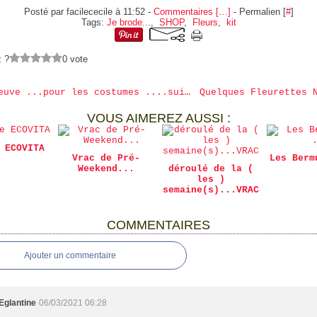
Posté par facilececile à 11:52 -
Commentaires [
…
]
- Permalien [
#
]
Tags:
Je brode...
,
SHOP
,
Fleurs
,
kit
 ?
0 vote
peau neuve ...pour les costumes ....suite ..
VOUS AIMEREZ AUSSI :
 ECOVITA
Vrac de Pré-
Les Berm
Weekend...
déroulé de la (
les )
semaine(s)...VRAC
COMMENTAIRES
Ajouter un commentaire
Eglantine
06/03/2021 06:28