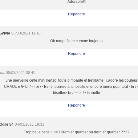
Adorable!!!
Répondre
Sylvie
05/03/2021 11:10
Oh magnifique comme toujours
Répondre
isa
05/03/2021 08:40
une merveille cette mini kenzo, toute pimpante et fretillante !,j,adore les couleurs
CRAQUE §<br /> <br /> Belle journée à toi cecile et encore merci pour tout <br />
bisettes<br /> <br /> isabelle
Répondre
Odile 54
04/03/2021 19:31
Trop belle cette lune ! Premier quartier ou dernier quartier ????