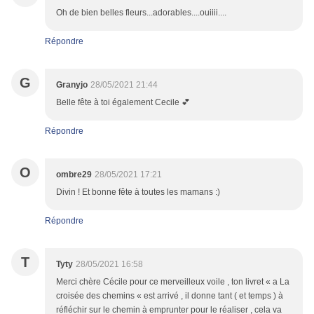
Oh de bien belles fleurs...adorables....ouiiii....
Répondre
G
Granyjo
28/05/2021 21:44
Belle fête à toi également Cecile 💕
Répondre
O
ombre29
28/05/2021 17:21
Divin ! Et bonne fête à toutes les mamans :)
Répondre
T
Tyty
28/05/2021 16:58
Merci chère Cécile pour ce merveilleux voile , ton livret « a La
croisée des chemins « est arrivé , il donne tant ( et temps ) à
réfléchir sur le chemin à emprunter pour le réaliser , cela va