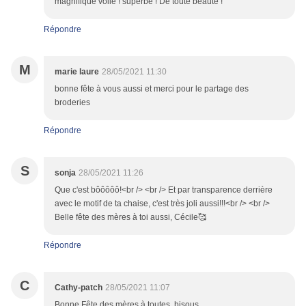
magnifique voile ! superbe ! De toute beauté !
Répondre
M
marie laure
28/05/2021 11:30
bonne fête à vous aussi et merci pour le partage des
broderies
Répondre
S
sonja
28/05/2021 11:26
Que c'est bôôôôô!<br /> <br /> Et par transparence derrière
avec le motif de ta chaise, c'est très joli aussi!!!<br /> <br />
Belle fête des mères à toi aussi, Cécile🥰
Répondre
C
Cathy-patch
28/05/2021 11:07
Bonne Fête des mères à toutes, bisous.