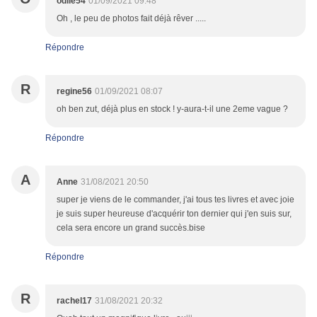
odile54
01/09/2021 09:48
Oh , le peu de photos fait déjà rêver .....
Répondre
R
regine56
01/09/2021 08:07
oh ben zut, déjà plus en stock ! y-aura-t-il une 2eme vague ?
Répondre
A
Anne
31/08/2021 20:50
super je viens de le commander, j'ai tous tes livres et avec joie
je suis super heureuse d'acquérir ton dernier qui j'en suis sur,
cela sera encore un grand succès.bise
Répondre
R
rachel17
31/08/2021 20:32