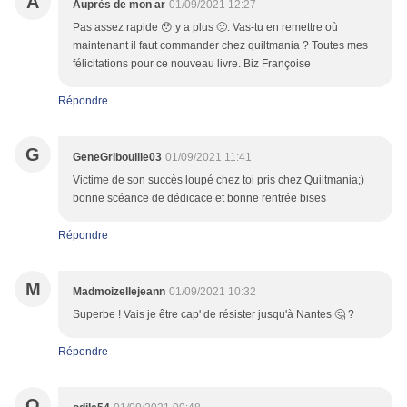
A
Auprès de mon ar
01/09/2021 12:27
Pas assez rapide 😯 y a plus 🙁. Vas-tu en remettre où
maintenant il faut commander chez quiltmania ? Toutes mes
félicitations pour ce nouveau livre. Biz Françoise
Répondre
G
GeneGribouille03
01/09/2021 11:41
Victime de son succès loupé chez toi pris chez Quiltmania;)
bonne scéance de dédicace et bonne rentrée bises
Répondre
M
Madmoizellejeann
01/09/2021 10:32
Superbe ! Vais je être cap' de résister jusqu'à Nantes 🤔 ?
Répondre
O