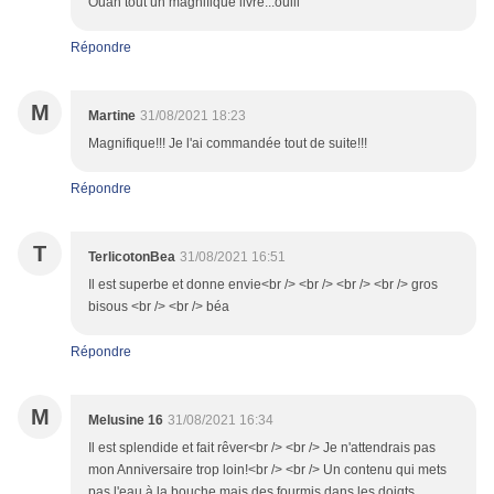
Ouah tout un magnifique livre...ouiii
Répondre
M
Martine
31/08/2021 18:23
Magnifique!!! Je l'ai commandée tout de suite!!!
Répondre
T
TerlicotonBea
31/08/2021 16:51
Il est superbe et donne envie<br /> <br /> <br /> <br /> gros
bisous <br /> <br /> béa
Répondre
M
Melusine 16
31/08/2021 16:34
Il est splendide et fait rêver<br /> <br /> Je n'attendrais pas
mon Anniversaire trop loin!<br /> <br /> Un contenu qui mets
pas l'eau à la bouche mais des fourmis dans les doigts