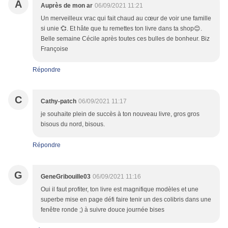
A
Auprès de mon ar
06/09/2021 11:21
Un merveilleux vrac qui fait chaud au cœur de voir une famille
si unie 💞. Et hâte que tu remettes ton livre dans ta shop😊.
Belle semaine Cécile après toutes ces bulles de bonheur. Biz
Françoise
Répondre
C
Cathy-patch
06/09/2021 11:17
je souhaite plein de succès à ton nouveau livre, gros gros
bisous du nord, bisous.
Répondre
G
GeneGribouille03
06/09/2021 11:16
Oui il faut profiter, ton livre est magnifique modèles et une
superbe mise en page défi faire tenir un des colibris dans une
fenêtre ronde ;) à suivre douce journée bises