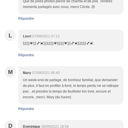
Que de jolies photos pleine de charme et de joie. Tendres
moments partagés avec nous, merci Cécile. 😍
Répondre
L
Losri
07/09/2021 07:12
🍾🍾🍾🍾💗🍾🍾💕💓🍾🍾🍾🍾🍾🍾💗🍾🍾🍾🍾💗🍾🍾💕💓🍾🍾🍾🍾🍾💕💓
Répondre
M
Mary
07/09/2021 06:40
Un week-end de partage, de bonheur familial, que demander
de plus..il faut en profiter à fond, le temps perdu ne se rattrape
pas ...et prendre le temps de feuilleter ton livre, encore et
encore...merci. Mary (du havre)
Répondre
D
Dominique
06/09/2021 18:58