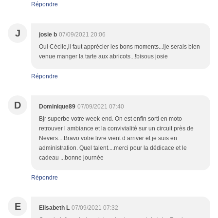
Répondre
J
josie b
07/09/2021 20:06
Oui Cécile,il faut apprécier les bons moments...!je serais bien
venue manger la tarte aux abricots...!bisous josie
Répondre
D
Dominique89
07/09/2021 07:40
Bjr superbe votre week-end. On est enfin sorti en moto
retrouver l ambiance et la convivialité sur un circuit près de
Nevers....Bravo votre livre vient d arriver et je suis en
administration. Quel talent....merci pour la dédicace et le
cadeau ...bonne journée
Répondre
E
Elisabeth L
07/09/2021 07:32