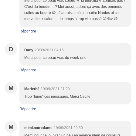
Merci pour ce beau vrac coloré, « la morcilla « connais pas !
C’est du boudin …? Moi aussi j’adore ça avec des pommes
cuites au beurre 😋 , J’aurais aimé connaître Nantes et ce
merveilleux salon …. le temps à trop vite passé 😉🌺🌿😘
Répondre
D
Dany
20/09/2021 04:15
Merci pour ce beau vrac du week-end
Répondre
M
Mariethé
19/09/2021 21:20
Trop "bijou" ces messages. Merci Cécile
Répondre
M
mimi.notredame
19/09/2021 20:50
Merci pour ce joli vrac un peu en avance plein de couleurs,