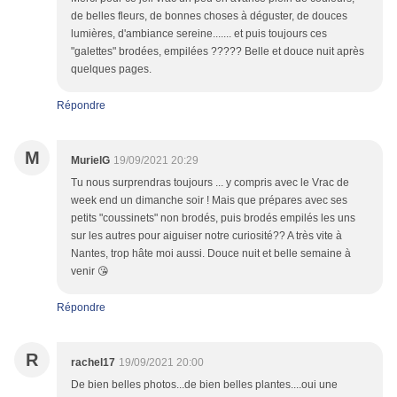
de belles fleurs, de bonnes choses à déguster, de douces
lumières, d'ambiance sereine....... et puis toujours ces
"galettes" brodées, empilées ????? Belle et douce nuit après
quelques pages.
Répondre
M
MurielG
19/09/2021 20:29
Tu nous surprendras toujours ... y compris avec le Vrac de
week end un dimanche soir ! Mais que prépares avec ses
petits "coussinets" non brodés, puis brodés empilés les uns
sur les autres pour aiguiser notre curiosité?? A très vite à
Nantes, trop hâte moi aussi. Douce nuit et belle semaine à
venir 😘
Répondre
R
rachel17
19/09/2021 20:00
De bien belles photos...de bien belles plantes....oui une