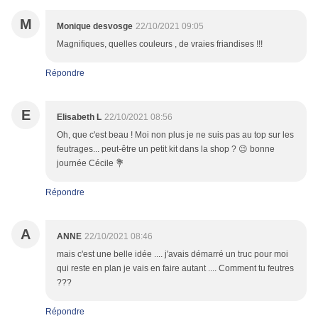
M
Monique desvosge
22/10/2021 09:05
Magnifiques, quelles couleurs , de vraies friandises !!!
Répondre
E
Elisabeth L
22/10/2021 08:56
Oh, que c'est beau ! Moi non plus je ne suis pas au top sur les
feutrages... peut-être un petit kit dans la shop ? 😉 bonne
journée Cécile 💐
Répondre
A
ANNE
22/10/2021 08:46
mais c'est une belle idée .... j'avais démarré un truc pour moi
qui reste en plan je vais en faire autant .... Comment tu feutres
???
Répondre