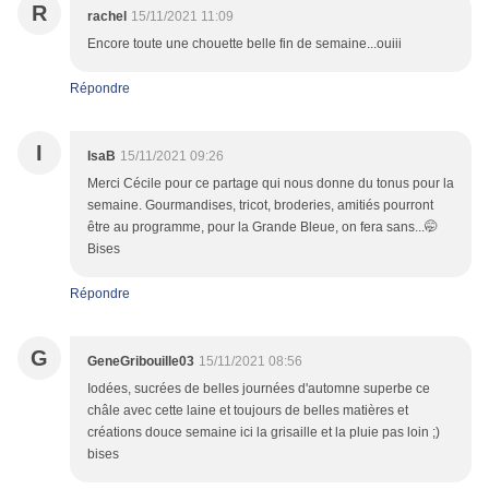
R
rachel
15/11/2021 11:09
Encore toute une chouette belle fin de semaine...ouiii
Répondre
I
IsaB
15/11/2021 09:26
Merci Cécile pour ce partage qui nous donne du tonus pour la
semaine. Gourmandises, tricot, broderies, amitiés pourront
être au programme, pour la Grande Bleue, on fera sans...🤭
Bises
Répondre
G
GeneGribouille03
15/11/2021 08:56
Iodées, sucrées de belles journées d'automne superbe ce
châle avec cette laine et toujours de belles matières et
créations douce semaine ici la grisaille et la pluie pas loin ;)
bises