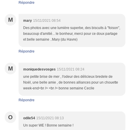
Répondre
M
mary
15/11/2021 08:54
Des photos avec une lumière superbe, des biscuits à "foison",
beaucoup d'amitié... le bonheur, merci pour ce doux partage
et belle semaine ..Mary (du Havre)
Répondre
M
moniquedesvosges
15/11/2021 08:24
une petite brise de mer , l'odeur des délicieux bredele de
Noël, une belle amie , de bonnes alliances pour un chouette
week-end<br /> <br /> bonne semaine Cecile
Répondre
O
odile54
15/11/2021 08:13
Un super WE ! Bonne semaine !