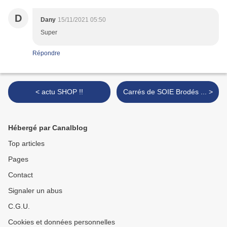
D
Dany
15/11/2021 05:50
Super
Répondre
< actu SHOP !!
Carrés de SOIE Brodés ... >
Hébergé par Canalblog
Top articles
Pages
Contact
Signaler un abus
C.G.U.
Cookies et données personnelles