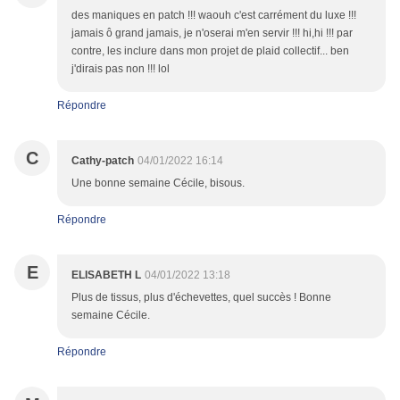
des maniques en patch !!! waouh c'est carrément du luxe !!!
jamais ô grand jamais, je n'oserai m'en servir !!! hi,hi !!! par
contre, les inclure dans mon projet de plaid collectif... ben
j'dirais pas non !!! lol
Répondre
C
Cathy-patch
04/01/2022 16:14
Une bonne semaine Cécile, bisous.
Répondre
E
ELISABETH L
04/01/2022 13:18
Plus de tissus, plus d'échevettes, quel succès ! Bonne
semaine Cécile.
Répondre