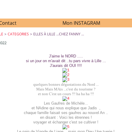
Contact
Mon INSTAGRAM
LE
>
CATEGORIES
>
ELLES À LILLE ...CHEZ FANNY ...
2022
ELLES À LILLE ...CHEZ FANNY ...
J'aime le NORD .....
si un jour on m'avait dit ..tu pars vivre à Lille ...
J'aurais dit OUI !!!!
quelques bonnes dégustations du Nord ...
Mais Mais MAis ...c'est du tourisme ?
et non C'est un cours !!! ha ha ha !!!
Les Gaufres de Michèle...
et NAdine qui nous explique que Jadis ,
chaque famille faisait ses gaufres au nouvel An ..
en disant : Voici les étrennes !
voyager et échanger c'est se cultiver !
Le pain de Viande de Liane ...mais mon Dieu Une tuerie !