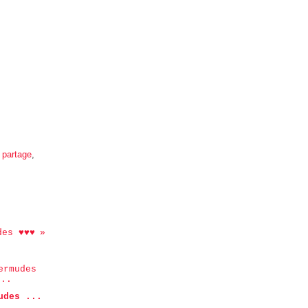
,
partage
,
des ♥♥♥
udes ...