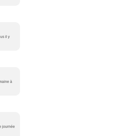
us il y
emaine à
e journée