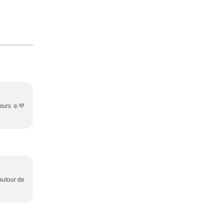
cœurs ☺️💜
 autour de