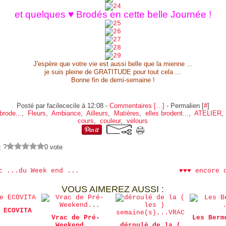
et quelques ♥ Brodés en cette belle Journée !
J'espère que votre vie est aussi belle que la mienne ...
je suis pleine de GRATITUDE pour tout cela ...
Bonne fin de demi-semaine !
Posté par facilececile à 12:08 -
Commentaires [
…
]
- Permalien [
#
]
brode...
,
Fleurs
,
Ambiance
,
Ailleurs
,
Matières
,
elles brodent...
,
ATELIER
cours
,
couleur
,
velours
z ?
0 vote
c ...du Week end ...
♥♥♥ encore 
VOUS AIMEREZ AUSSI :
 ECOVITA
Vrac de Pré-
Les Berm
Weekend...
déroulé de la (