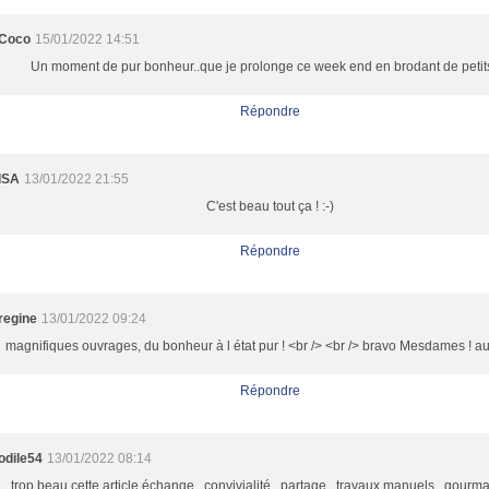
Coco
15/01/2022 14:51
Un moment de pur bonheur..que je prolonge ce week end en brodant de petit
Répondre
ISA
13/01/2022 21:55
C'est beau tout ça ! :-)
Répondre
regine
13/01/2022 09:24
magnifiques ouvrages, du bonheur à l état pur ! <br /> <br /> bravo Mesdames ! au 
Répondre
odile54
13/01/2022 08:14
trop beau cette article échange , convivialité , partage , travaux manuels , gour