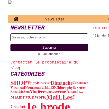
Home
Newsletter
NEWSLETTER
FACILECECI
12 janvier 
6 040 abonnés
Contacter le propriétaire du
blog
CATÉGORIES
SHOP
Dimanche
Tricot
Observer
Cartonnage
Déco
Chlorophylle
Vacances
ATELIER
Laines
Artists
Matières
vrac
Je couds...
partage
About Me
Actu
MaiLLes!
MiAm
PatChWorK
Je brode...
Crochet