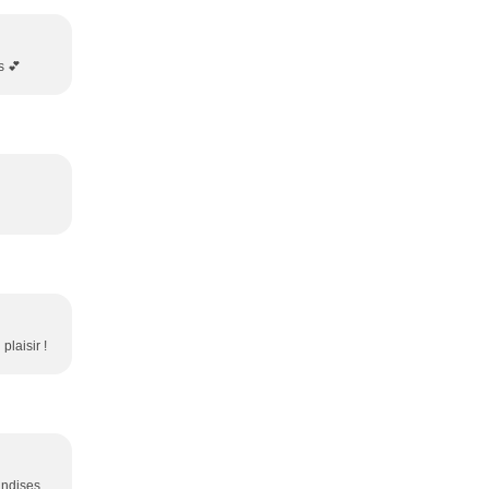
s 💕
plaisir !
mandises