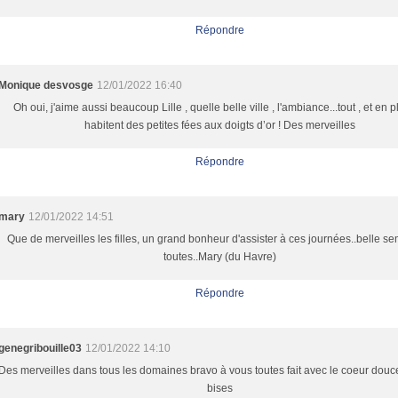
Répondre
Monique desvosge
12/01/2022 16:40
Oh oui, j'aime aussi beaucoup Lille , quelle belle ville , l'ambiance...tout , et en pl
habitent des petites fées aux doigts d’or ! Des merveilles
Répondre
mary
12/01/2022 14:51
Que de merveilles les filles, un grand bonheur d'assister à ces journées..belle s
toutes..Mary (du Havre)
Répondre
genegribouille03
12/01/2022 14:10
Des merveilles dans tous les domaines bravo à vous toutes fait avec le coeur douc
bises