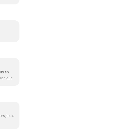
uis en
éronique
rs je dis