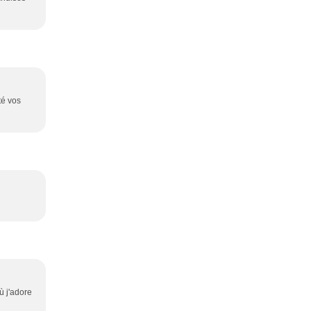
té vos
ù j'adore